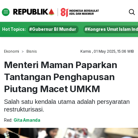
Hot Topics:
#Gubernur BI Mundur
#Kongres Umat Islam In
Ekonomi
Bisnis
Kamis , 01 May 2025, 15:06 WIB
Menteri Maman Paparkan
Tantangan Penghapusan
Piutang Macet UMKM
Salah satu kendala utama adalah persyaratan
restrukturisasi.
Red:
Gita Amanda