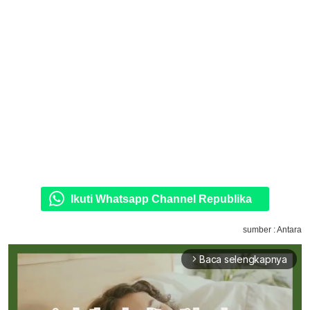
Ikuti Whatsapp Channel Republika
sumber : Antara
Baca selengkapnya
arrow_forward_ios