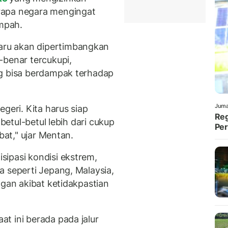
rapa negara mengingat
impah.
aru akan dipertimbangkan
-benar tercukupi,
ng bisa berdampak terhadap
Juma
geri. Kita harus siap
Reg
 betul-betul lebih dari cukup
Per
bat," ujar Mentan.
ipasi kondisi ekstrem,
a seperti Jepang, Malaysia,
ngan akibat ketidakpastian
t ini berada pada jalur