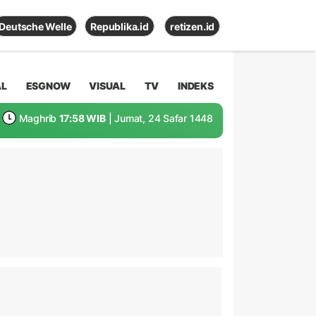
Deutsche Welle
Republika.id
retizen.id
AL
ESGNOW
VISUAL
TV
INDEKS
Maghrib
17:58 WIB
| Jumat, 24 Safar 1448