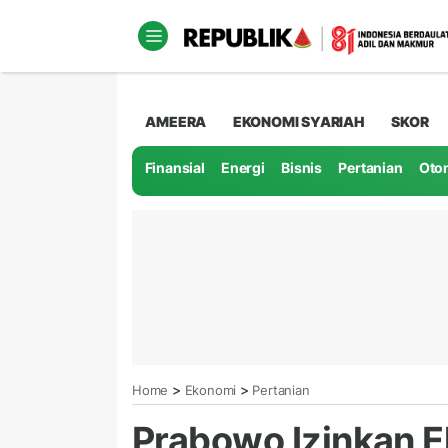
AMEERA
EKONOMI SYARIAH
SKOR
Finansial
Energi
Bisnis
Pertanian
Oto
>
>
Home
Ekonomi
Pertanian
Prabowo Izinkan Ek