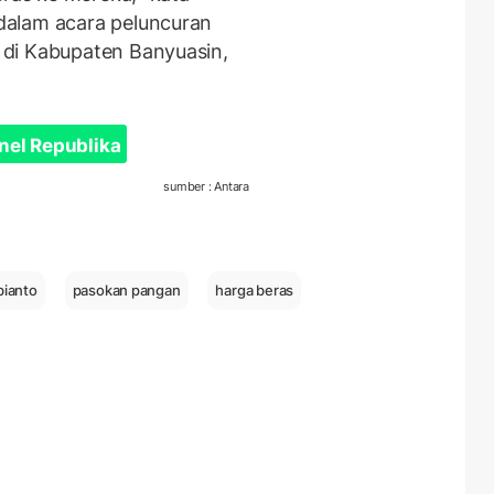
dalam acara peluncuran
di Kabupaten Banyuasin,
nel Republika
sumber : Antara
ianto
pasokan pangan
harga beras