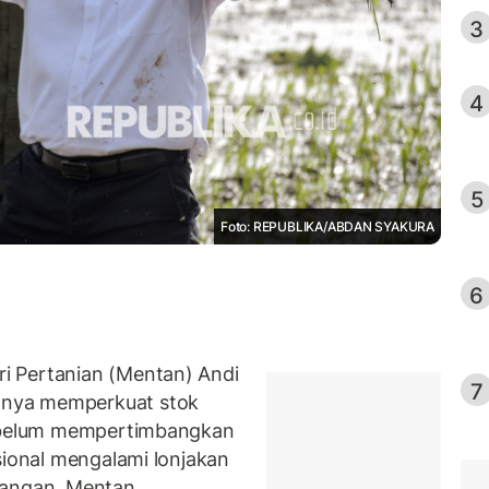
3
4
5
Foto: REPUBLIKA/ABDAN SYAKURA
6
i Pertanian (Mentan) Andi
7
nya memperkuat stok
sebelum mempertimbangkan
sional mengalami lonjakan
pangan. Mentan