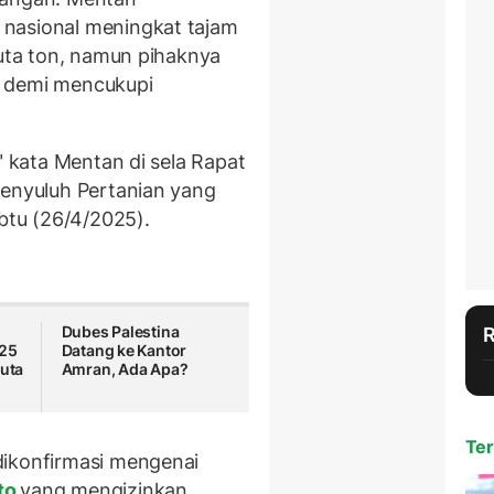
nasional meningkat tajam
juta ton, namun pihaknya
k demi mencukupi
" kata Mentan di sela Rapat
Penyuluh Pertanian yang
abtu (26/4/2025).
Dubes Palestina
025
Datang ke Kantor
Juta
Amran, Ada Apa?
Ter
dikonfirmasi mengenai
to
yang mengizinkan