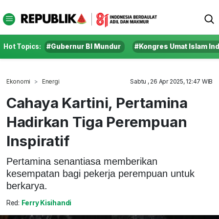
Hot Topics:
#Gubernur BI Mundur
#Kongres Umat Islam In
Ekonomi
Energi
Sabtu , 26 Apr 2025, 12:47 WIB
Cahaya Kartini, Pertamina
Hadirkan Tiga Perempuan
Inspiratif
Pertamina senantiasa memberikan
kesempatan bagi pekerja perempuan untuk
berkarya.
Red:
Ferry Kisihandi