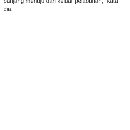
panjang menuju dan keluar pelabuhan," kata
dia.