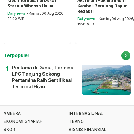
Mobil Terbakar di Dekat
Aksi Main Hakim Sendiri
Stasiun Whoosh Halim
Kembali Berulang Dapur
Redaksi
Dailynews
- Kamis , 06 Aug 2026,
22:00 WIB
Dailynews
- Kamis , 06 Aug 2026
19:45 WIB
>
Terpopuler
Pertama di Dunia, Terminal
1
LPG Tanjung Sekong
Pertamina Raih Sertifikasi
Terminal Hijau
AMEERA
INTERNASIONAL
EKONOMI SYARIAH
TEKNO
SKOR
BISNIS FINANSIAL