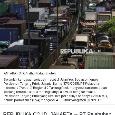
ANTARA FOTO/Fathul Habib Sholeh
Sejumlah kendaraan teriebak macet di Jalan Yos Sudarso menuju
Pelabuhan Tanjung Priok, Jakarta, Kamis (17/3/2025). PT Pelabuhan
Indonesia (Persero) Regional 2 Tanjung Priok menyebutkan kemacetan
paniang tersebut akibat meningkatnya aktivitas bongkar muat di
Pelabuhan Tanjung Priok yang rata-rata per harinya sebanyak 2.500 truk,
namun pada Kamis (17/4) mençapai 4.000 truk yang menuju NPCT 1.
REPUBLIKA.CO.ID, JAKARTA -- PT Pelabuhan