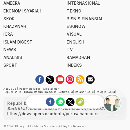
AMEERA
INTERNASIONAL
EKONOMI SYARIAH
TEKNO
SKOR
BISNIS FINANSIAL
KHAZANAH
ESGNOW
IQRA
VISUAL
ISLAM DIGEST
ENGLISH
NEWS
TV
ANALISIS
RAMADHAN
SPORT
INDEKS
About Us
|
Pedoman Siber
|
Disclaimer
Republika.id
|
Ihram.republika.co.id
|
Retizen.id
|
Rejabar.co.id
|
Rejogja.co.id
|
Republika telah diverifikasi oleh Dewan Pers
Sertifikat Nomor 1058/DP-Verifikasi/K/XII/2022
https://dewanpers.or.id/data/perusahaanpers
Ask me!
© 2026 PT Republika Media Mandiri - All Rights Reserved.