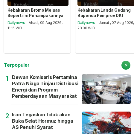
Kebakaran Bromo Meluas
Kebakaran Landa Gedung
Seperti ini Penampakannya
Bapenda Pemprov DKI
Dailynews
- Ahad , 09 Aug 2026,
Dailynews
- Jumat , 07 Aug 2026
11:15 WIB
23:00 WIB
>
Terpopuler
Dewan Komisaris Pertamina
1
Patra Niaga Tinjau Distribusi
Energi dan Program
Pemberdayaan Masyarakat
Iran Tegaskan tidak akan
2
Buka Selat Hormuz hingga
AS Penuhi Syarat