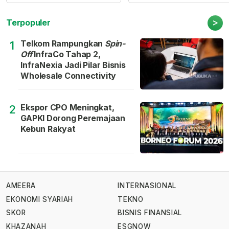
>
Terpopuler
Telkom Rampungkan
Spin-
1
Off
InfraCo Tahap 2,
InfraNexia Jadi Pilar Bisnis
Wholesale Connectivity
Ekspor CPO Meningkat,
2
GAPKI Dorong Peremajaan
Kebun Rakyat
AMEERA
INTERNASIONAL
EKONOMI SYARIAH
TEKNO
SKOR
BISNIS FINANSIAL
KHAZANAH
ESGNOW