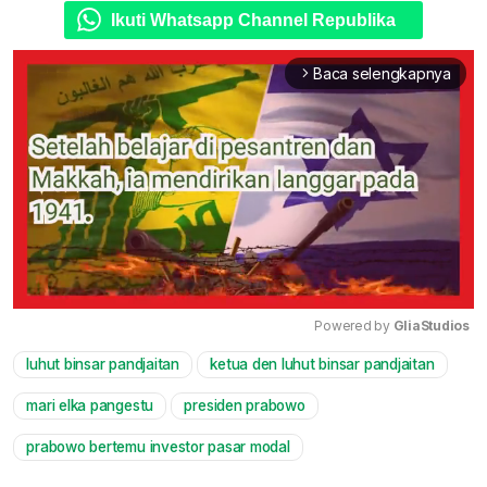
Ikuti Whatsapp Channel Republika
Baca selengkapnya
arrow_forward_ios
Powered by 
GliaStudios
luhut binsar pandjaitan
ketua den luhut binsar pandjaitan
Mute
mari elka pangestu
presiden prabowo
prabowo bertemu investor pasar modal