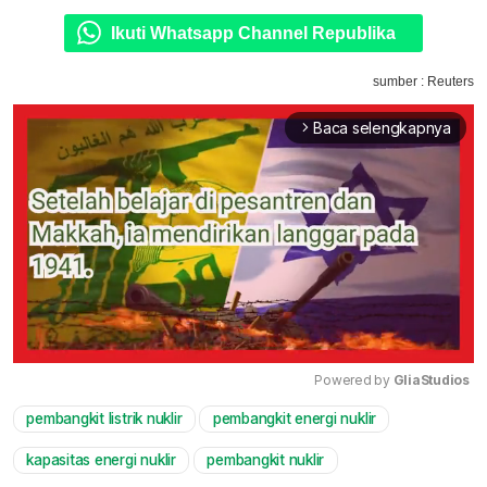
Ikuti Whatsapp Channel Republika
sumber : Reuters
Baca selengkapnya
arrow_forward_ios
Powered by 
GliaStudios
pembangkit listrik nuklir
pembangkit energi nuklir
Mute
kapasitas energi nuklir
pembangkit nuklir