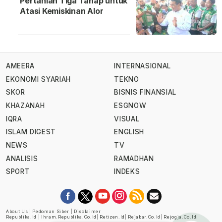
Pertanian Tiga Tahap untuk
Atasi Kemiskinan Alor
AMEERA
INTERNASIONAL
EKONOMI SYARIAH
TEKNO
SKOR
BISNIS FINANSIAL
KHAZANAH
ESGNOW
IQRA
VISUAL
ISLAM DIGEST
ENGLISH
NEWS
TV
ANALISIS
RAMADHAN
SPORT
INDEKS
About Us
|
Pedoman Siber
|
Disclaimer
Republika.id
|
Ihram.republika.co.id
|
Retizen.id
|
Rejabar.co.id
|
Rejogja.co.id
|