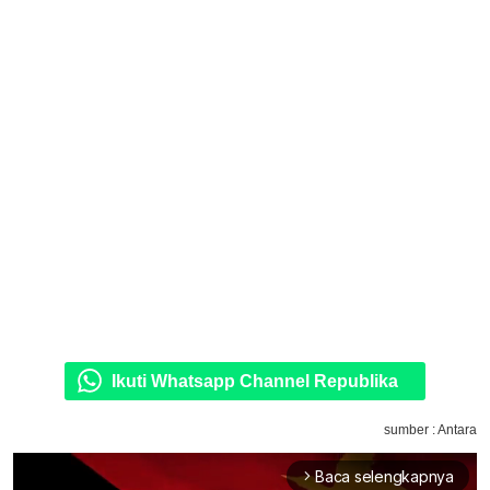
Ikuti Whatsapp Channel Republika
sumber : Antara
Baca selengkapnya
arrow_forward_ios