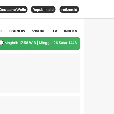
Deutsche Welle
Republika.id
retizen.id
AL
ESGNOW
VISUAL
TV
INDEKS
Maghrib
17:58 WIB
| Minggu, 26 Safar 1448