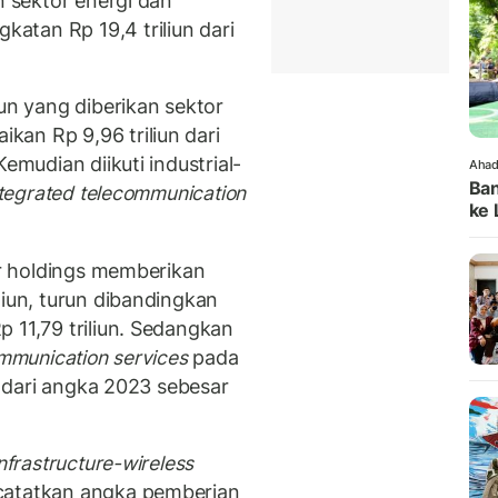
n sektor energi dan
tan Rp 19,4 triliun dari
iun yang diberikan sektor
an Rp 9,96 triliun dari
emudian diikuti industrial-
Ahad
Ban
ntegrated telecommunication
ke 
tor holdings memberikan
liun, turun dibandingkan
 11,79 triliun. Sedangkan
ommunication services
pada
is dari angka 2023 sebesar
nfrastructure-wireless
atatkan angka pemberian