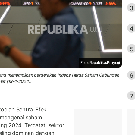
3
4
5
Foto: Republika/Prayogi
6
ik yang menampilkan pergerakan Indeks Harga Saham Gabungan
umat (19/4/2024).
7
odian Sentral Efek
a mengenai saham
ang 2024. Tercatat, sektor
aling dominan dengan