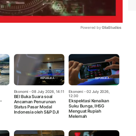
Powered by 
GliaStudios
Mute
Ekonomi
- 08 July 2026, 14:11
Ekonomi
- 02 July 2026,
12:30
BEI Buka Suara soal
-
Ekspektasi Kenaikan
Ancaman Penurunan
Suku Bunga, IHSG
Status Pasar Modal
Menguat Rupiah
Indonesia oleh S&P DJI
Melemah