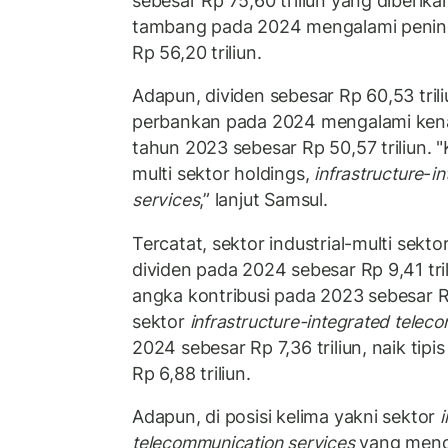
sebesar Rp 75,60 triliun yang diberika
tambang pada 2024 mengalami peningka
Rp 56,20 triliun.
Adapun, dividen sebesar Rp 60,53 tril
perbankan pada 2024 mengalami kenaik
tahun 2023 sebesar Rp 50,57 triliun. "K
multi sektor holdings,
infrastructure
-
i
services
,” lanjut Samsul.
Tercatat, sektor industrial-multi sek
dividen pada 2024 sebesar Rp 9,41 tri
angka kontribusi pada 2023 sebesar Rp
sektor
infrastructure-integrated telec
2024 sebesar Rp 7,36 triliun, naik tip
Rp 6,88 triliun.
Adapun, di posisi kelima yakni sektor
i
telecommunication services
yang menc