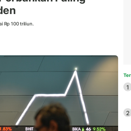
den
i Rp 100 triliun.
Ter
1
2