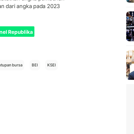
nan dari angka pada 2023
nel Republika
tupan bursa
BEI
KSEI