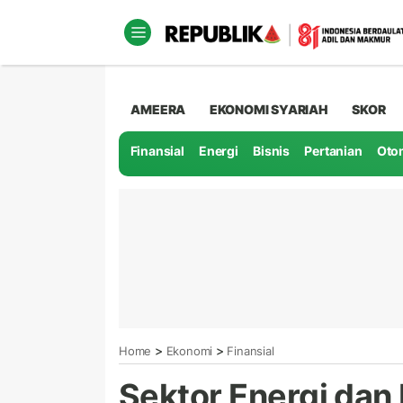
AMEERA
EKONOMI SYARIAH
SKOR
Finansial
Energi
Bisnis
Pertanian
Oto
>
>
Home
Ekonomi
Finansial
Sektor Energi dan