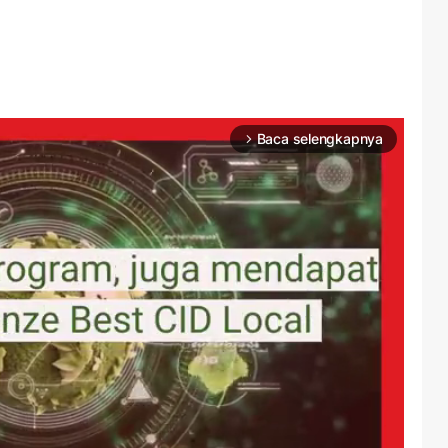
Baca selengkapnya
arrow_forward_ios