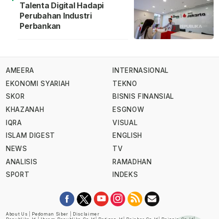
Talenta Digital Hadapi
Perubahan Industri
Perbankan
AMEERA
INTERNASIONAL
EKONOMI SYARIAH
TEKNO
SKOR
BISNIS FINANSIAL
KHAZANAH
ESGNOW
IQRA
VISUAL
ISLAM DIGEST
ENGLISH
NEWS
TV
ANALISIS
RAMADHAN
SPORT
INDEKS
About Us
|
Pedoman Siber
|
Disclaimer