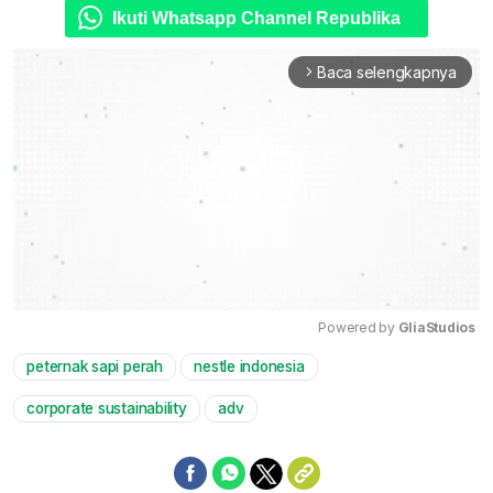
Ikuti Whatsapp Channel Republika
Baca selengkapnya
arrow_forward_ios
Powered by 
GliaStudios
peternak sapi perah
nestle indonesia
Mute
corporate sustainability
adv