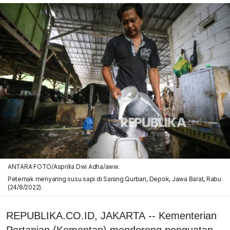
ANTARA FOTO/Asprilla Dwi Adha/aww.
Peternak menyaring susu sapi di Sarang Qurban, Depok, Jawa Barat, Rabu
(24/8/2022).
REPUBLIKA.CO.ID, JAKARTA -- Kementerian
Pertanian (Kementan) mendorong penguatan