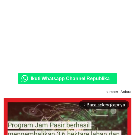
Ikuti Whatsapp Channel Republika
sumber : Antara
Baca selengkapnya
arrow_forward_ios