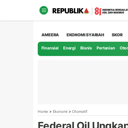
AMEERA
EKONOMI SYARIAH
SKOR
Finansial
Energi
Bisnis
Pertanian
Oto
>
>
Home
Ekonomi
Otomotif
Federal Oil Ungka