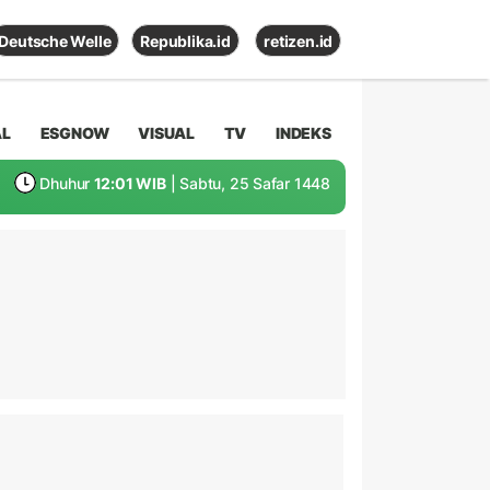
Deutsche Welle
Republika.id
retizen.id
AL
ESGNOW
VISUAL
TV
INDEKS
Dhuhur
12:01 WIB
| Sabtu, 25 Safar 1448