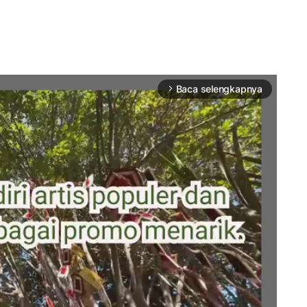
Baca selengkapnya
arrow_forward_ios