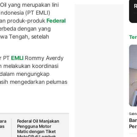
il yang merupakan lini
Indonesia (PT EMLI)
an produk-produk
Federal
 berbeda dengan yang
Jawa Tengah, setelah
Ter
r PT
EMLI
Rommy Averdy
n melakukan koordinasi
it dalam mengungkap
masih mengedarkan pelumas
Sabt
Ban
ara
Federal Oil Manjakan
Per
as
Pengguna Motor
Matic dengan Tiket
MotoGP di Lombok