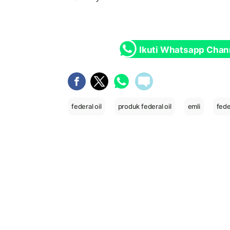
Ikuti Whatsapp Chan
federal oil
produk federal oil
emli
fede