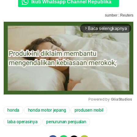
Ikuti Whatsapp Channel Republika
sumber : Reuters
Baca selengkapnya
arrow_forward_ios
Powered by 
GliaStudios
honda
honda motor jepang
produsen mobil
Mute
laba operasinya
penurunan penjualan