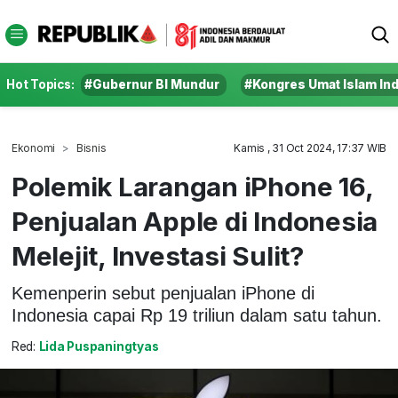
Hot Topics:
#Gubernur BI Mundur
#Kongres Umat Islam In
Ekonomi
Bisnis
Kamis , 31 Oct 2024, 17:37 WIB
Polemik Larangan iPhone 16,
Penjualan Apple di Indonesia
Melejit, Investasi Sulit?
Kemenperin sebut penjualan iPhone di
Indonesia capai Rp 19 triliun dalam satu tahun.
Red:
Lida Puspaningtyas