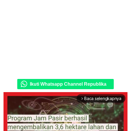
Ikuti Whatsapp Channel Republika
Baca selengkapnya
arrow_forward_ios