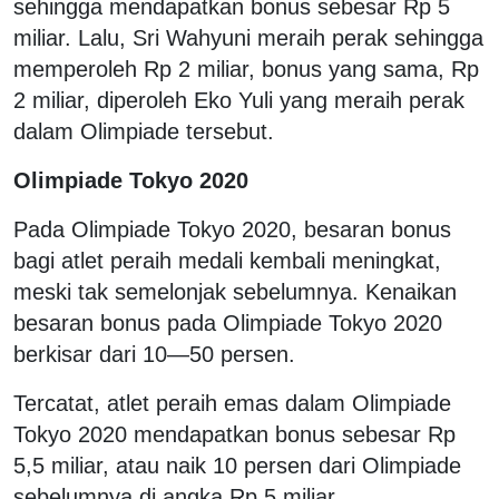
sehingga mendapatkan bonus sebesar Rp 5
miliar. Lalu, Sri Wahyuni meraih perak sehingga
memperoleh Rp 2 miliar, bonus yang sama, Rp
2 miliar, diperoleh Eko Yuli yang meraih perak
dalam Olimpiade tersebut.
Olimpiade Tokyo 2020
Pada Olimpiade Tokyo 2020, besaran bonus
bagi atlet peraih medali kembali meningkat,
meski tak semelonjak sebelumnya. Kenaikan
besaran bonus pada Olimpiade Tokyo 2020
berkisar dari 10—50 persen.
Tercatat, atlet peraih emas dalam Olimpiade
Tokyo 2020 mendapatkan bonus sebesar Rp
5,5 miliar, atau naik 10 persen dari Olimpiade
sebelumnya di angka Rp 5 miliar.