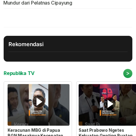
Mundur dari Pelatnas Cipayung
Rekomendasi
>
Republika TV
Keracunan MBG di Papua
Saat Prabowo Ngetes
BGN Masaknya Kecepatan
Kekuatan Genting Buatan