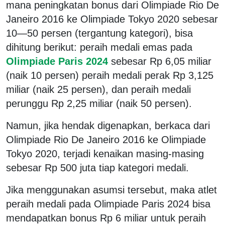
mana peningkatan bonus dari Olimpiade Rio De
Janeiro 2016 ke Olimpiade Tokyo 2020 sebesar
10—50 persen (tergantung kategori), bisa
dihitung berikut: peraih medali emas pada
Olimpiade Paris 2024
sebesar Rp 6,05 miliar
(naik 10 persen) peraih medali perak Rp 3,125
miliar (naik 25 persen), dan peraih medali
perunggu Rp 2,25 miliar (naik 50 persen).
Namun, jika hendak digenapkan, berkaca dari
Olimpiade Rio De Janeiro 2016 ke Olimpiade
Tokyo 2020, terjadi kenaikan masing-masing
sebesar Rp 500 juta tiap kategori medali.
Jika menggunakan asumsi tersebut, maka atlet
peraih medali pada Olimpiade Paris 2024 bisa
mendapatkan bonus Rp 6 miliar untuk peraih