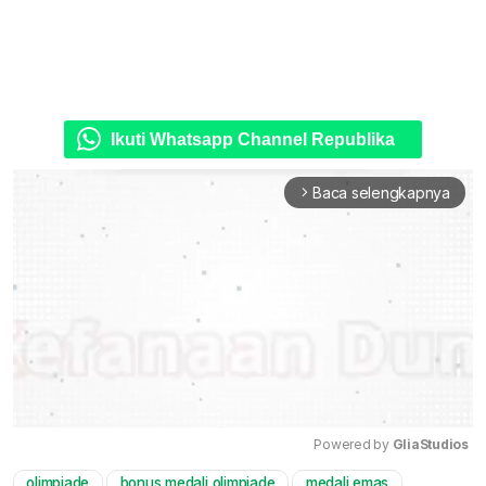
Ikuti Whatsapp Channel Republika
Baca selengkapnya
arrow_forward_ios
Powered by 
GliaStudios
olimpiade
bonus medali olimpiade
medali emas