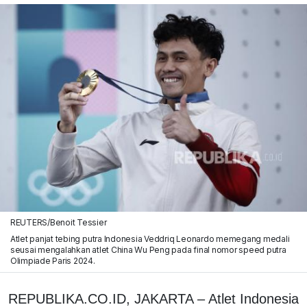
REUTERS/Benoit Tessier
Atlet panjat tebing putra Indonesia Veddriq Leonardo memegang medali
seusai mengalahkan atlet China Wu Peng pada final nomor speed putra
Olimpiade Paris 2024.
REPUBLIKA.CO.ID, JAKARTA – Atlet Indonesia