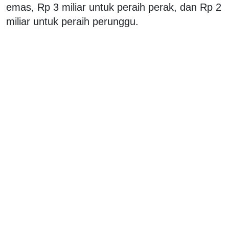
emas, Rp 3 miliar untuk peraih perak, dan Rp 2
miliar untuk peraih perunggu.