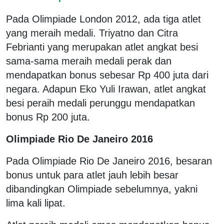
Pada Olimpiade London 2012, ada tiga atlet
yang meraih medali. Triyatno dan Citra
Febrianti yang merupakan atlet angkat besi
sama-sama meraih medali perak dan
mendapatkan bonus sebesar Rp 400 juta dari
negara. Adapun Eko Yuli Irawan, atlet angkat
besi peraih medali perunggu mendapatkan
bonus Rp 200 juta.
Olimpiade Rio De Janeiro 2016
Pada Olimpiade Rio De Janeiro 2016, besaran
bonus untuk para atlet jauh lebih besar
dibandingkan Olimpiade sebelumnya, yakni
lima kali lipat.