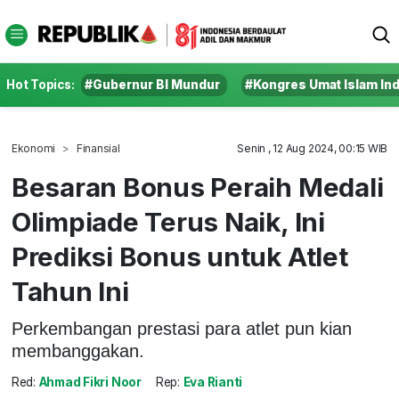
Hot Topics:
#Gubernur BI Mundur
#Kongres Umat Islam In
Ekonomi
Finansial
Senin , 12 Aug 2024, 00:15 WIB
Besaran Bonus Peraih Medali
Olimpiade Terus Naik, Ini
Prediksi Bonus untuk Atlet
Tahun Ini
Perkembangan prestasi para atlet pun kian
membanggakan.
Red:
Ahmad Fikri Noor
Rep:
Eva Rianti