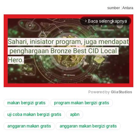
sumber : Antara
Baca selengkapnya
arrow_forward_ios
Powered by 
GliaStudios
makan bergizi gratis
program makan bergizi gratis
Mute
uji coba makan bergizi gratis
apbn
anggaran makan gratis
anggaran makan bergizi gratis