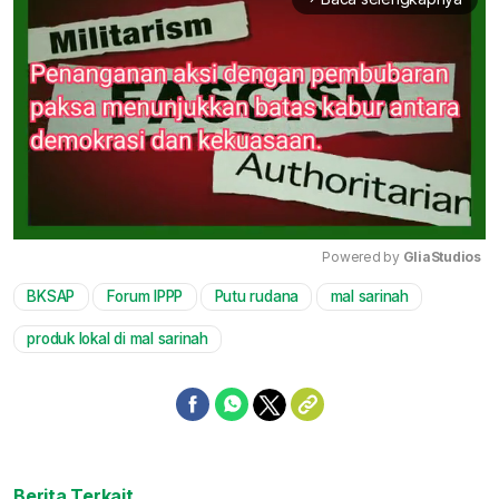
Powered by 
GliaStudios
BKSAP
Forum IPPP
Putu rudana
mal sarinah
Mute
produk lokal di mal sarinah
Berita Terkait