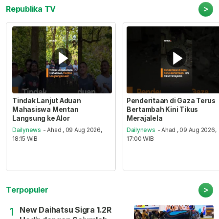
>
Republika TV
Tindak Lanjut Aduan
Penderitaan di Gaza Terus
Mahasiswa Mentan
Bertambah Kini Tikus
Langsung ke Alor
Merajalela
Dailynews
- Ahad , 09 Aug 2026,
Dailynews
- Ahad , 09 Aug 2026,
18:15 WIB
17:00 WIB
>
Terpopuler
New Daihatsu Sigra 1.2R
1