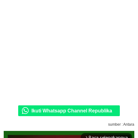
Ikuti Whatsapp Channel Republika
sumber : Antara
Baca selengkapnya
arrow_forward_ios