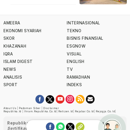
AMEERA
INTERNASIONAL
EKONOMI SYARIAH
TEKNO
SKOR
BISNIS FINANSIAL
KHAZANAH
ESGNOW
IQRA
VISUAL
ISLAM DIGEST
ENGLISH
NEWS
TV
ANALISIS
RAMADHAN
SPORT
INDEKS
About Us
|
Pedoman Siber
|
Disclaimer
Republika.id
|
Ihram.republika.co.id
|
Retizen.id
|
Rejabar.co.id
|
Rejogja.co.id
|
Republika telah diverifikasi oleh Dewan Pers
Sertifikat Nomor 1058/DP-Verifikasi/K/XII/2022