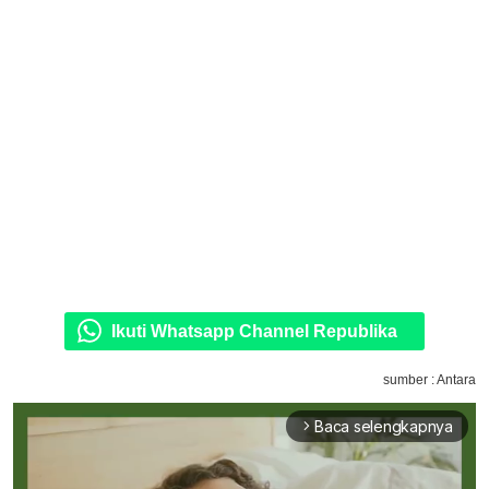
Ikuti Whatsapp Channel Republika
sumber : Antara
Baca selengkapnya
arrow_forward_ios