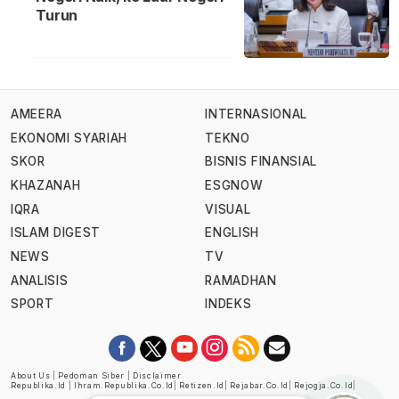
Turun
AMEERA
INTERNASIONAL
EKONOMI SYARIAH
TEKNO
SKOR
BISNIS FINANSIAL
KHAZANAH
ESGNOW
IQRA
VISUAL
ISLAM DIGEST
ENGLISH
NEWS
TV
ANALISIS
RAMADHAN
SPORT
INDEKS
About Us
|
Pedoman Siber
|
Disclaimer
Republika.id
|
Ihram.republika.co.id
|
Retizen.id
|
Rejabar.co.id
|
Rejogja.co.id
|