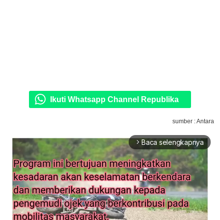
Ikuti Whatsapp Channel Republika
sumber : Antara
Baca selengkapnya
arrow_forward_ios