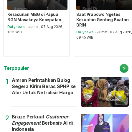
Keracunan MBG di Papua
Saat Prabowo Ngetes
BGN Masaknya Kecepatan
Kekuatan Genting Buatan
BRIN
Dailynews
- Jumat , 07 Aug 2026,
11:15 WIB
Dailynews
- Jumat , 07 Aug 2026
09:45 WIB
>
Terpopuler
Amran Perintahkan Bulog
1
Segera Kirim Beras SPHP ke
Alor Untuk Netralisir Harga
Braze Perkuat
Customer
2
Engagement
Berbasis AI di
Indonesia