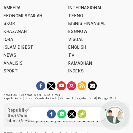
AMEERA
INTERNASIONAL
EKONOMI SYARIAH
TEKNO
SKOR
BISNIS FINANSIAL
KHAZANAH
ESGNOW
IQRA
VISUAL
ISLAM DIGEST
ENGLISH
NEWS
TV
ANALISIS
RAMADHAN
SPORT
INDEKS
About Us
|
Pedoman Siber
|
Disclaimer
Republika.id
|
Ihram.republika.co.id
|
Retizen.id
|
Rejabar.co.id
|
Rejogja.co.id
|
Republika telah diverifikasi oleh Dewan Pers
Sertifikat Nomor 1058/DP-Verifikasi/K/XII/2022
https://dewanpers.or.id/data/perusahaanpers
Ask me!