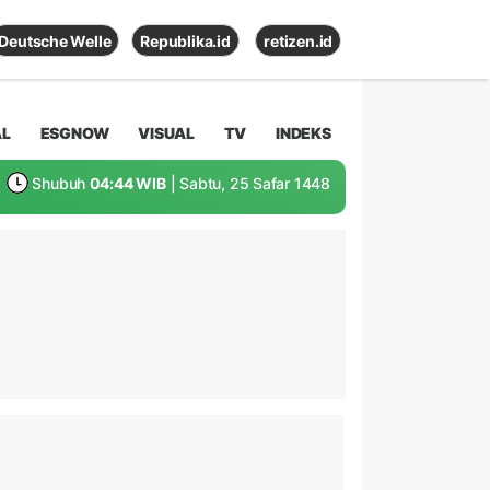
Deutsche Welle
Republika.id
retizen.id
AL
ESGNOW
VISUAL
TV
INDEKS
Shubuh
04:44 WIB
| Sabtu, 25 Safar 1448