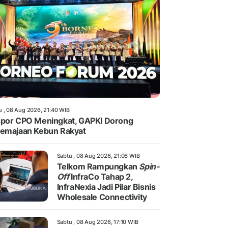
u , 08 Aug 2026, 21:40 WIB
por CPO Meningkat, GAPKI Dorong
emajaan Kebun Rakyat
Sabtu , 08 Aug 2026, 21:06 WIB
Telkom Rampungkan
Spin-
Off
InfraCo Tahap 2,
InfraNexia Jadi Pilar Bisnis
Wholesale Connectivity
Sabtu , 08 Aug 2026, 17:10 WIB