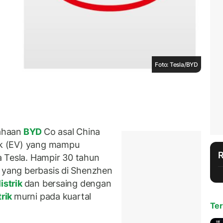
Foto: Tesla/BYD
ahaan
BYD
Co asal China
rik (EV) yang mampu
 Tesla. Hampir 30 tahun
n yang berbasis di Shenzhen
istrik
dan bersaing dengan
trik
murni pada kuartal
Ter