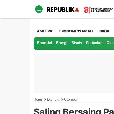
AMEERA
EKONOMI SYARIAH
SKOR
Finansial
Energi
Bisnis
Pertanian
Oto
>
>
Home
Ekonomi
Otomotif
Saling Bersaing Pas