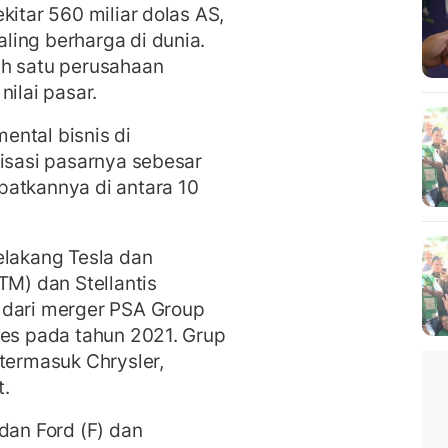
ekitar 560 miliar dolas AS,
ling berharga di dunia.
ah satu perusahaan
nilai pasar.
ental bisnis di
lisasi pasarnya sebesar
patkannya di antara 10
elakang Tesla dan
TM) dan Stellantis
 dari merger PSA Group
les pada tahun 2021. Grup
 termasuk Chrysler,
t.
an Ford (F) dan