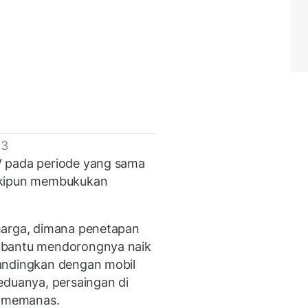
 3
V pada periode yang sama
skipun membukukan
harga, dimana penetapan
mbantu mendorongnya naik
andingkan dengan mobil
eduanya, persaingan di
n memanas.