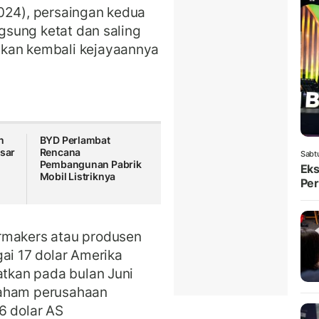
2024), persaingan kedua
ngsung ketat dan saling
tkan kembali kejayaannya
n
BYD Perlambat
esar
Rencana
Sabt
Pembangunan Pabrik
Eks
Mobil Listriknya
Per
rmakers atau produsen
gai 17 dolar Amerika
atkan pada bulan Juni
saham perusahaan
6 dolar AS