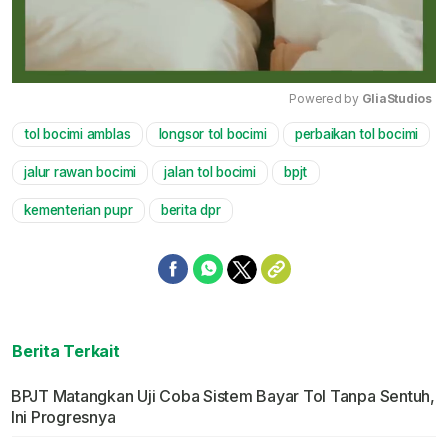
Powered by 
GliaStudios
tol bocimi amblas
longsor tol bocimi
perbaikan tol bocimi
Mute
jalur rawan bocimi
jalan tol bocimi
bpjt
kementerian pupr
berita dpr
Berita Terkait
BPJT Matangkan Uji Coba Sistem Bayar Tol Tanpa Sentuh,
Ini Progresnya