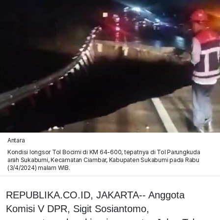
Antara
Kondisi longsor Tol Bocimi di KM 64-600, tepatnya di Tol Parungkuda
arah Sukabumi, Kecamatan Ciambar, Kabupaten Sukabumi pada Rabu
(3/4/2024) malam WIB.
REPUBLIKA.CO.ID, JAKARTA-- Anggota
Komisi V DPR, Sigit Sosiantomo,