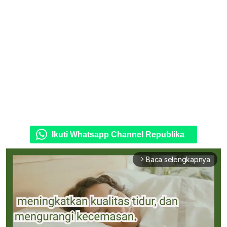
Ikuti Whatsapp Channel Republika
Baca selengkapnya
arrow_forward_ios