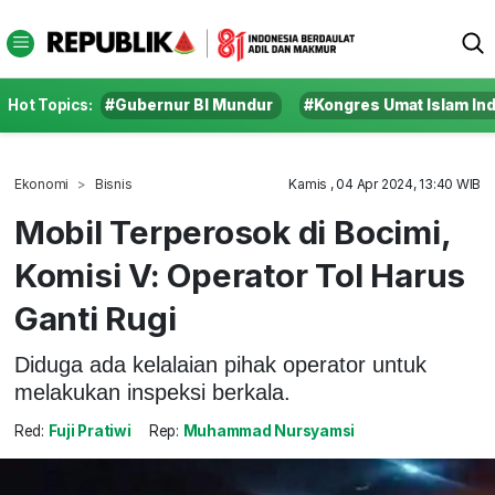
Hot Topics:
#Gubernur BI Mundur
#Kongres Umat Islam In
Ekonomi
Bisnis
Kamis , 04 Apr 2024, 13:40 WIB
Mobil Terperosok di Bocimi,
Komisi V: Operator Tol Harus
Ganti Rugi
Diduga ada kelalaian pihak operator untuk
melakukan inspeksi berkala.
Red:
Fuji Pratiwi
Rep:
Muhammad Nursyamsi