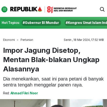
Hot Topics:
#Gubernur BI Mundur
#Kongres Umat Islam In
Ekonomi
Pertanian
Senin , 18 Mar 2024, 17:52 WIB
Impor Jagung Disetop,
Mentan Blak-blakan Ungkap
Alasannya
Dia menekankan, saat ini para petani di banyak
sentra tengah menggelar panen raya.
Red:
Ahmad Fikri Noor