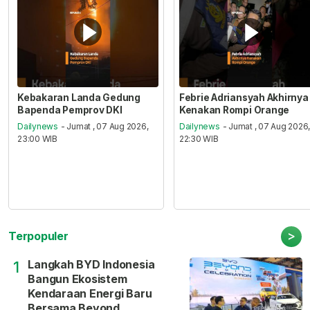
Kebakaran Landa Gedung
Febrie Adriansyah Akhirnya
Bapenda Pemprov DKI
Kenakan Rompi Orange
Dailynews
- Jumat , 07 Aug 2026,
Dailynews
- Jumat , 07 Aug 2026
23:00 WIB
22:30 WIB
>
Terpopuler
Langkah BYD Indonesia
1
Bangun Ekosistem
Kendaraan Energi Baru
Bersama Beyond