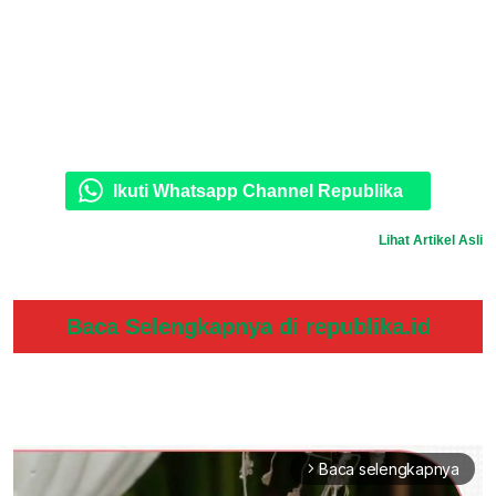
Ikuti Whatsapp Channel Republika
Lihat Artikel Asli
Baca Selengkapnya di republika.id
Baca selengkapnya
arrow_forward_ios