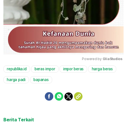
Powered by 
GliaStudios
republika.id
beras impor
impor beras
harga beras
Mute
harga padi
bapanas
Berita Terkait