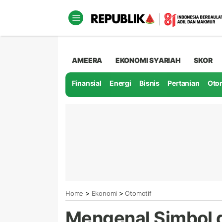
AMEERA
EKONOMI SYARIAH
SKOR
Finansial
Energi
Bisnis
Pertanian
Oto
>
>
Home
Ekonomi
Otomotif
Mengenal Simbol d