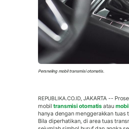
Persneling mobil transmisi otomatis.
JAKARTA -- Prose
REPUBLIKA.CO.ID,
mobil
transmisi otomatis
atau
mobil
hanya dengan menggerakkan tuas tr
Bila diperhatikan, di area tuas trans
sejumlah simbol huruf dan angka seper