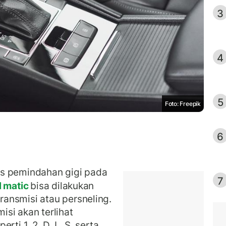
3
4
5
Foto: Freepik
6
s pemindahan gigi pada
7
 matic
bisa dilakukan
ansmisi atau persneling.
misi akan terlihat
ti 1, 2, D, L, S, serta