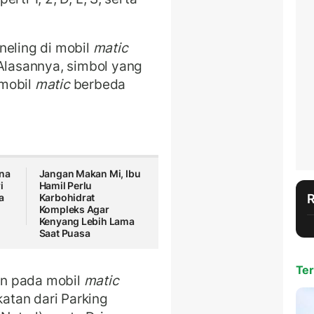
neling di mobil
matic
lasannya, simbol yang
 mobil
matic
berbeda
ena
Jangan Makan Mi, Ibu
i
Hamil Perlu
a
Karbohidrat
Kompleks Agar
Kenyang Lebih Lama
Saat Puasa
Ter
an pada mobil
matic
atan dari Parking