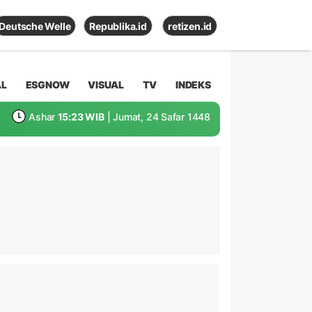
Deutsche Welle
Republika.id
retizen.id
AL
ESGNOW
VISUAL
TV
INDEKS
Ashar
15:23 WIB
| Jumat, 24 Safar 1448