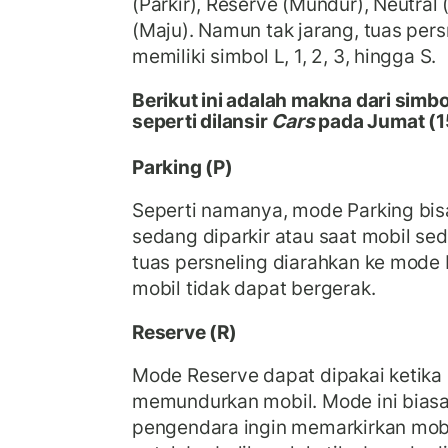
(Parkir), Reserve (Mundur), Neutral (
(Maju). Namun tak jarang, tuas per
memiliki simbol L, 1, 2, 3, hingga S.
Berikut ini adalah makna dari simb
seperti dilansir
Cars
pada Jumat (1
Parking (P)
Seperti namanya, mode Parking bis
sedang diparkir atau saat mobil sed
tuas persneling diarahkan ke mode 
mobil tidak dapat bergerak.
Reserve (R)
Mode Reserve dapat dipakai ketika
memundurkan mobil. Mode ini bias
pengendara ingin memarkirkan mob