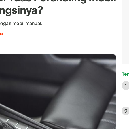
ungsinya?
engan mobil manual.
ha
Ter
1
2