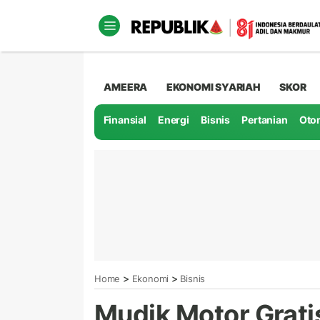
AMEERA
EKONOMI SYARIAH
SKOR
Finansial
Energi
Bisnis
Pertanian
Oto
>
>
Home
Ekonomi
Bisnis
Mudik Motor Gratis