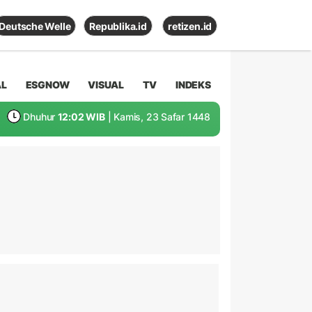
Deutsche Welle
Republika.id
retizen.id
AL
ESGNOW
VISUAL
TV
INDEKS
Dhuhur
12:02 WIB
| Kamis, 23 Safar 1448