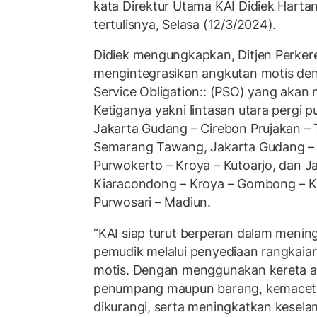
kata Direktur Utama KAI Didiek Harta
tertulisnya, Selasa (12/3/2024).
Didiek mengungkapkan, Ditjen Perke
mengintegrasikan angkutan motis den
Service Obligation:: (PSO) yang akan m
Ketiganya yakni lintasan utara pergi p
Jakarta Gudang – Cirebon Prujakan – 
Semarang Tawang, Jakarta Gudang – 
Purwokerto – Kroya – Kutoarjo, dan J
Kiaracondong – Kroya – Gombong – 
Purwosari – Madiun.
“KAI siap turut berperan dalam meni
pemudik melalui penyediaan rangkaian
motis. Dengan menggunakan kereta a
penumpang maupun barang, kemacetan
dikurangi, serta meningkatkan kesel