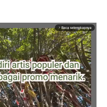
Baca selengkapnya
arrow_forward_ios