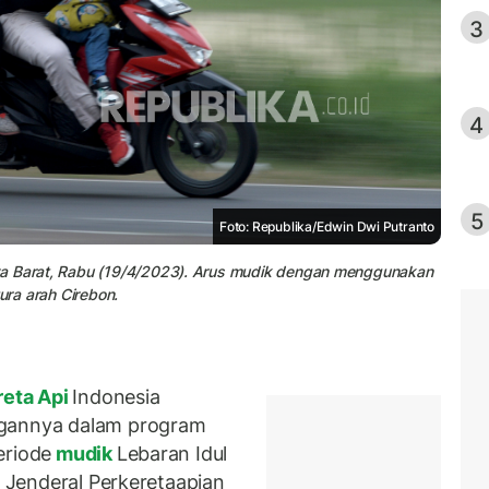
3
4
5
Foto: Republika/Edwin Dwi Putranto
wa Barat, Rabu (19/4/2023). Arus mudik dengan menggunakan
ura arah Cirebon.
eta Api
Indonesia
gannya dalam program
eriode
mudik
Lebaran Idul
t Jenderal Perkeretaapian