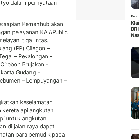
ntyo dalam pernyataan
Kami
Kla
retaapian Kemenhub akan
BRI
gan pelayanan KA //Public
Na
elayani tiga lintas.
ulang (PP) Cilegon –
Tegal – Pekalongan –
Cirebon Prujakan –
akarta Gudang –
Kebumen – Lempuyangan –
ngkatkan keselamatan
 kereta api angkutan
pi untuk angkutan
 di jalan raya dapat
amatan para pemudik pada