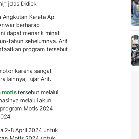
” jelas Didiek.
an Angkutan Kereta Api
 Anwar berharap
ini dapat menarik minat
un-tahun sebelumnya. Arif
faatkan program tersebut
motor karena sangat
 lainnya,” ujar Arif.
 motis
tersebut melalui
masinya melalui akun
 program Motis 2024
2024.
a 2-8 April 2024 untuk
nan Motis 2024 untuk