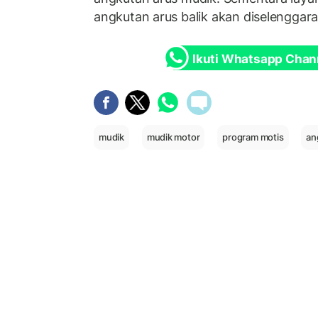
angkutan arus balik akan diselenggara
Ikuti Whatsapp Chan
mudik
mudik motor
program motis
an