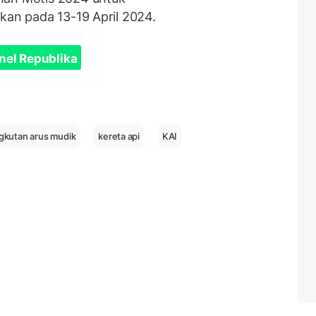
kan pada 13-19 April 2024.
nel Republika
gkutan arus mudik
kereta api
KAI