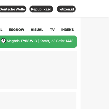
Deutsche Welle
Republika.id
retizen.id
AL
ESGNOW
VISUAL
TV
INDEKS
Maghrib
17:58 WIB
| Kamis, 23 Safar 1448