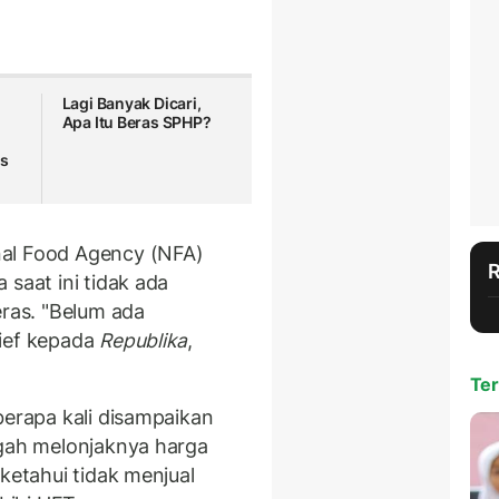
Lagi Banyak Dicari,
Apa Itu Beras SPHP?
as
nal Food Agency (NFA)
 saat ini tidak ada
as. "Belum ada
rief kepada
Republika
,
Ter
berapa kali disampaikan
ngah melonjaknya harga
ketahui tidak menjual