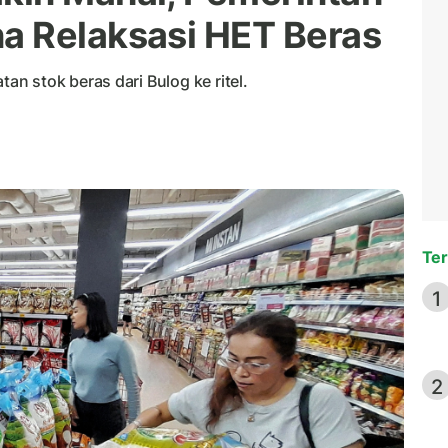
a Relaksasi HET Beras
n stok beras dari Bulog ke ritel.
Ter
1
2