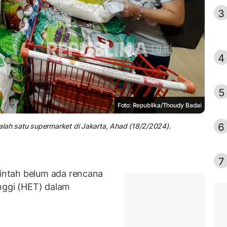
3
4
5
Foto: Republika/Thoudy Badai
6
alah satu supermarket di Jakarta, Ahad (18/2/2024).
7
ntah belum ada rencana
nggi (HET) dalam