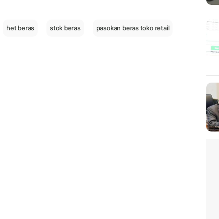
het beras
stok beras
pasokan beras toko retail