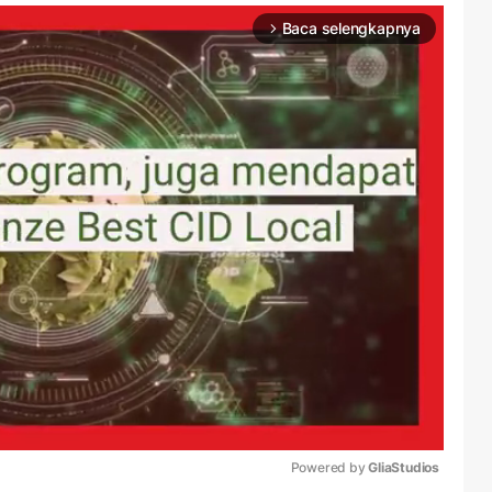
Baca selengkapnya
arrow_forward_ios
Powered by 
GliaStudios