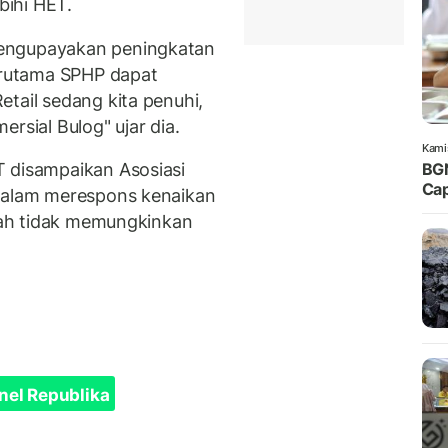
bihi HET.
mengupayakan peningkatan
terutama SPHP dapat
tail sedang kita penuhi,
rsial Bulog" ujar dia.
Kami
T disampaikan Asosiasi
BGN
Cap
 dalam merespons kenaikan
udah tidak memungkinkan
nel Republika