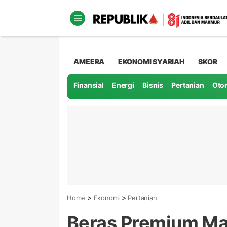
AMEERA
EKONOMI SYARIAH
SKOR
Finansial
Energi
Bisnis
Pertanian
Oto
>
>
Home
Ekonomi
Pertanian
Beras Premium Ma