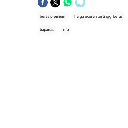
beras premium
harga eceran tertinggi beras
bapanas
nfa