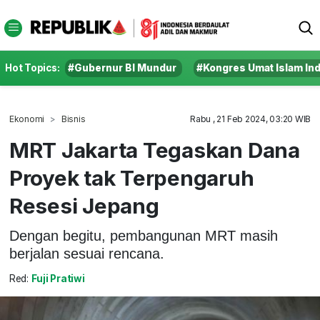
Hot Topics:
#Gubernur BI Mundur
#Kongres Umat Islam In
Ekonomi
Bisnis
Rabu , 21 Feb 2024, 03:20 WIB
MRT Jakarta Tegaskan Dana
Proyek tak Terpengaruh
Resesi Jepang
Dengan begitu, pembangunan MRT masih
berjalan sesuai rencana.
Red:
Fuji Pratiwi