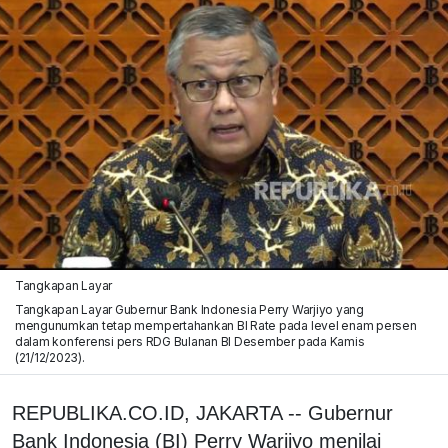
Tangkapan Layar
Tangkapan Layar Gubernur Bank Indonesia Perry Warjiyo yang
mengunumkan tetap mempertahankan BI Rate pada level enam persen
dalam konferensi pers RDG Bulanan BI Desember pada Kamis
(21/12/2023).
REPUBLIKA.CO.ID, JAKARTA -- Gubernur
Bank Indonesia (BI) Perry Warjiyo menilai