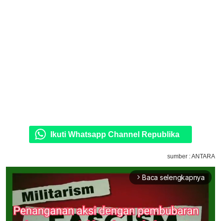
Ikuti Whatsapp Channel Republika
sumber : ANTARA
Baca selengkapnya
arrow_forward_ios