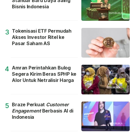
Standar Baru Daya Saing
Bisnis Indonesia
Tokenisasi ETF Permudah
3
Akses Investor Ritel ke
Pasar Saham AS
Amran Perintahkan Bulog
4
Segera Kirim Beras SPHP ke
Alor Untuk Netralisir Harga
Braze Perkuat
Customer
5
Engagement
Berbasis AI di
Indonesia