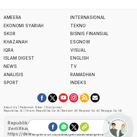
AMEERA
INTERNASIONAL
EKONOMI SYARIAH
TEKNO
SKOR
BISNIS FINANSIAL
KHAZANAH
ESGNOW
IQRA
VISUAL
ISLAM DIGEST
ENGLISH
NEWS
TV
ANALISIS
RAMADHAN
SPORT
INDEKS
About Us
|
Pedoman Siber
|
Disclaimer
Republika.id
|
Ihram.republika.co.id
|
Retizen.id
|
Rejabar.co.id
|
Rejogja.co.id
|
Republika telah diverifikasi oleh Dewan Pers
Sertifikat Nomor 1058/DP-Verifikasi/K/XII/2022
https://dewanpers.or.id/data/perusahaanpers