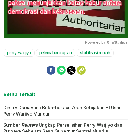
Powered by 
GliaStudios
perry warjiyo
pelemahan rupiah
stabilisasi rupiah
Mute
Berita Terkait
Destry Damayanti Buka-bukaan Arah Kebijakan BI Usai
Perry Warjiyo Mundur
Sumber
Reuters
Ungkap Perselisihan Perry Warjiyo dan
Purbaya Sebelum Sang Gubernur Sentral Mundur