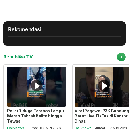
Rekomendasi
>
Republika TV
Polisi Diduga Terobos Lampu
Viral Pegawai P3K Bandung
Merah Tabrak Balita hingga
Barat Live TikTok di Kantor
Tewas
Dinas
Dailynews
- Jumat , 07 Aug 2026,
Dailynews
- Jumat , 07 Aug 2026