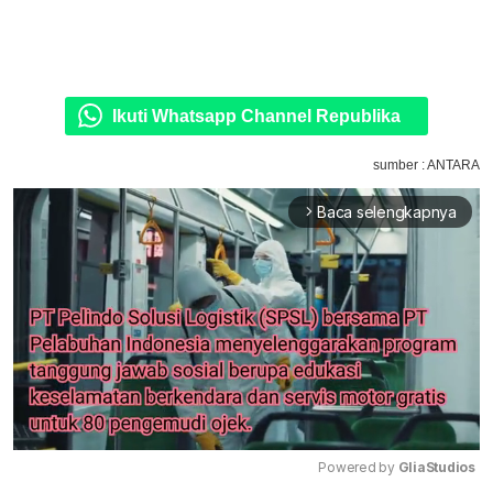
Ikuti Whatsapp Channel Republika
sumber : ANTARA
Baca selengkapnya
arrow_forward_ios
Powered by 
GliaStudios