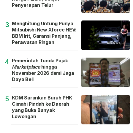
Penyerapan Telur
Menghitung Untung Punya
3
Mitsubishi New Xforce HEV:
BBM Irit, Garansi Panjang,
Perawatan Ringan
Pemerintah Tunda Pajak
4
Marketplace
hingga
November 2026 demi Jaga
Daya Beli
KDM Sarankan Buruh PHK
5
Cimahi Pindah ke Daerah
yang Buka Banyak
Lowongan