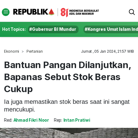
Hot Topics:
#Gubernur BI Mundur
#Kongres Umat Islam In
Ekonomi
Pertanian
Jumat , 05 Jan 2024, 21:57 WIB
Bantuan Pangan Dilanjutkan,
Bapanas Sebut Stok Beras
Cukup
Ia juga memastikan stok beras saat ini sangat
mencukupi.
Red:
Ahmad Fikri Noor
Rep:
Intan Pratiwi