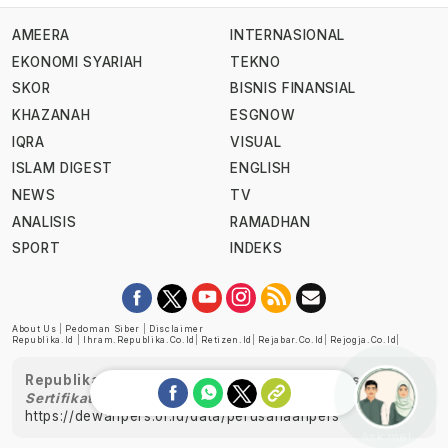
AMEERA
INTERNASIONAL
EKONOMI SYARIAH
TEKNO
SKOR
BISNIS FINANSIAL
KHAZANAH
ESGNOW
IQRA
VISUAL
ISLAM DIGEST
ENGLISH
NEWS
TV
ANALISIS
RAMADHAN
SPORT
INDEKS
About Us
|
Pedoman Siber
|
Disclaimer
Republika.id
|
Ihram.republika.co.id
|
Retizen.id
|
Rejabar.co.id
|
Rejogja.co.id
|
Republika telah diverifikasi oleh Dewan Pers
Sertifikat Nomor 1058/DP-Verifikasi/K/XII/2022
https://dewanpers.or.id/data/perusahaanpers
Ask me!