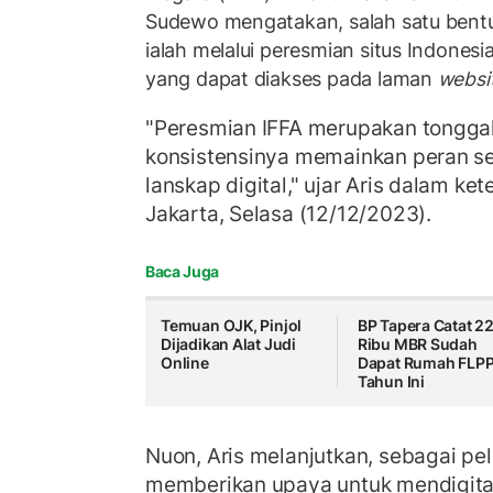
Sudewo mengatakan, salah satu bent
ialah melalui peresmian situs Indonesia
yang dapat diakses pada laman
websit
"Peresmian IFFA merupakan tongga
konsistensinya memainkan peran s
lanskap digital," ujar Aris dalam ket
Jakarta, Selasa (12/12/2023).
Baca Juga
Temuan OJK, Pinjol
BP Tapera Catat 2
Dijadikan Alat Judi
Ribu MBR Sudah
Online
Dapat Rumah FLP
Tahun Ini
Nuon, Aris melanjutkan, sebagai pela
memberikan upaya untuk mendigital