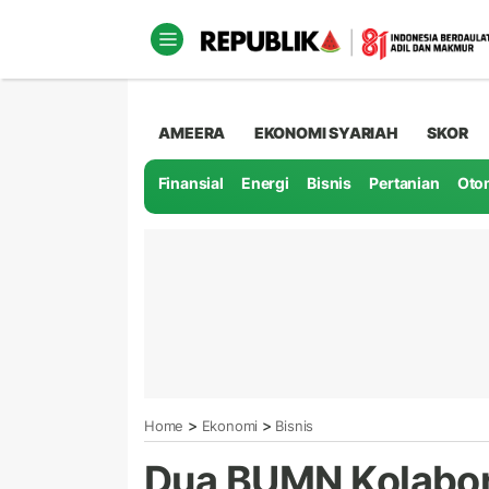
AMEERA
EKONOMI SYARIAH
SKOR
Finansial
Energi
Bisnis
Pertanian
Oto
>
>
Home
Ekonomi
Bisnis
Dua BUMN Kolaboras