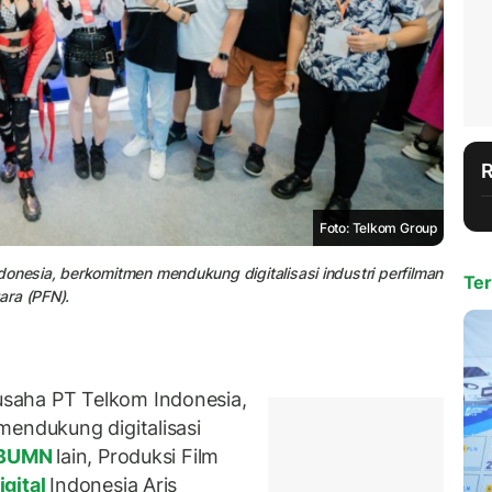
Foto: Telkom Group
donesia, berkomitmen mendukung digitalisasi industri perfilman
Ter
ara (PFN).
saha PT Telkom Indonesia,
mendukung digitalisasi
BUMN
lain, Produksi Film
gital
Indonesia Aris