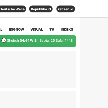
Deutsche Welle
Republika.id
retizen.id
AL
ESGNOW
VISUAL
TV
INDEKS
Shubuh
04:44 WIB
| Sabtu, 25 Safar 1448