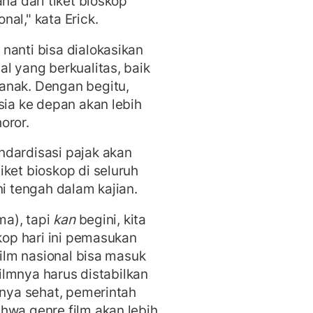
na dari tiket bioskop
nal," kata Erick.
nanti bisa dialokasikan
l yang berkualitas, baik
anak. Dengan begitu,
sia ke depan akan lebih
horor.
ndardisasi pajak akan
ket bioskop di seluruh
ni tengah dalam kajian.
ma), tapi
kan
begini, kita
skop hari ini pemasukan
ilm nasional bisa masuk
filmnya harus distabilkan
pnya sehat, pemerintah
hwa genre film akan lebih