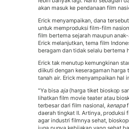
lebih banyak lagi. Nanti sebagian da
akan masuk ke pendanaan film nasio
Erick menyampaikan, dana tersebut 
untuk memproduksi film-film nasiona
film bertema sejarah maupun anak-
Erick melanjutkan, tema film Indone
beragam dan tidak selalu bertema 
Erick tak menutup kemungkinan sta
diikuti dengan keseragaman harga ti
tanah air. Erick menyampaikan hal i
"Ya bisa
aja
(harga tiket bioskop sa
lihatkan film movie teater atau bio
terbesar dari film nasional,
kenapa
f
daerah tingkat II. Artinya, produksi 
agar industri filmnya sehat, biosko
juga punya kebijakan yang sehat ba