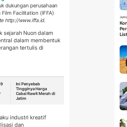
uk dukungan perusahaan
 Film Facilitation (IFFA)
Juma
e http://www.iffa.id.
Kon
Per
k sejarah Nuon dalam
List
entral dalam membentuk
erangan tertulis di
29
Ini Penyebab
Tingginya Harga
P
Cabai Rawit Merah di
Jatim
ku industri kreatif
isasi dan