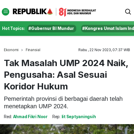
Hot Topics:
#Gubernur BI Mundur
#Kongres Umat Islam In
Ekonomi
Finansial
Rabu , 22 Nov 2023, 07:37 WIB
Tak Masalah UMP 2024 Naik,
Pengusaha: Asal Sesuai
Koridor Hukum
Pemerintah provinsi di berbagai daerah telah
menetapkan UMP 2024.
Red:
Ahmad Fikri Noor
Rep:
Iit Septyaningsih