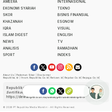
AMEERA
INTERNASIONAL
EKONOMI SYARIAH
TEKNO
SKOR
BISNIS FINANSIAL
KHAZANAH
ESGNOW
IQRA
VISUAL
ISLAM DIGEST
ENGLISH
NEWS
TV
ANALISIS
RAMADHAN
SPORT
INDEKS
About Us
|
Pedoman Siber
|
Disclaimer
Republika.id
|
Ihram.republika.co.id
|
Retizen.id
|
Rejabar.co.id
|
Rejogja.co.id
|
Republika telah diverifikasi oleh Dewan Pers
Sertifikat Nomor 1058/DP-Verifikasi/K/XII/2022
https://dewanpers.or.id/data/perusahaanpers
Ask me!
© 2026 PT Republika Media Mandiri - All Rights Reserved.