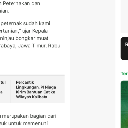
jen Peternakan dan
ian.
 peternak sudah kami
tanian," ujar Kepala
eninjau bongkar muat
rabaya, Jawa Timur, Rabu
Ter
tul
Percantik
i
Lingkungan, PI Niaga
ta
Kirim Bantuan Cat ke
Wilayah Kalibata
u merupakan bagian dari
asuk untuk memenuhi