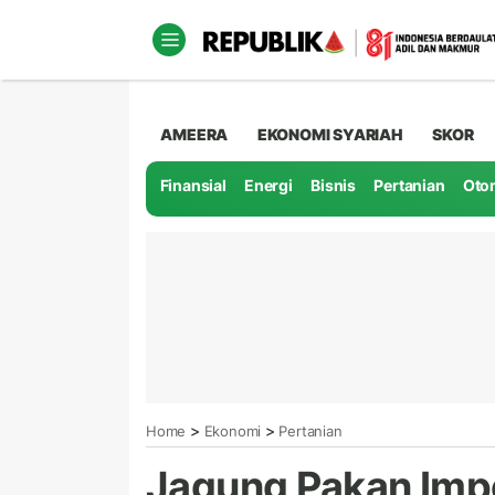
AMEERA
EKONOMI SYARIAH
SKOR
Finansial
Energi
Bisnis
Pertanian
Oto
>
>
Home
Ekonomi
Pertanian
Jagung Pakan Imp