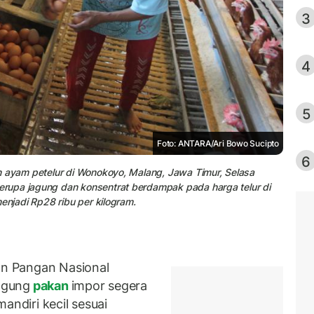
3
4
5
Foto: ANTARA/Ari Bowo Sucipto
6
n ayam petelur di Wonokoyo, Malang, Jawa Timur, Selasa
rupa jagung dan konsentrat berdampak pada harga telur di
enjadi Rp28 ribu per kilogram.
n Pangan Nasional
agung
pakan
impor segera
mandiri kecil sesuai