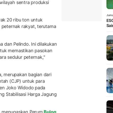
wilayah sentra produksi
Juma
ak 20 ribu ton untuk
ESG
Sai
peternak rakyat, terutama
 dan Pelindo. Ini dilakukan
untuk memastikan pasokan
ara sedulur peternak,"
ia, merupakan bagian dari
tah (CJP) untuk para
iden Joko Widodo pada
g Stabilisasi Harga Jagung
as menugaskan Perum
Bulog