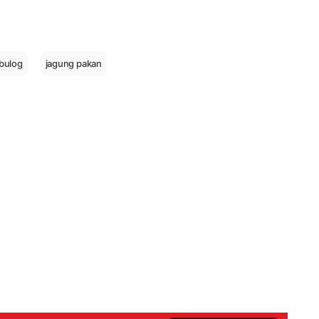
bulog
jagung pakan