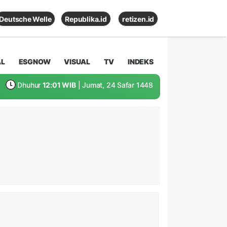
Deutsche Welle
Republika.id
retizen.id
AL
ESGNOW
VISUAL
TV
INDEKS
Dhuhur
12:01 WIB
| Jumat, 24 Safar 1448