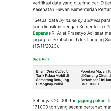
verifikasi data yang diterima dari Dit
Kesehatan Hewan Kementerian Pertan
"Sesuai data
by name by address
para
koordinasikan dengan Kementerian Per
Bapanas
RI Arief Prasetyo Adi saat m
jagung di Pelabuhan Teluk Lamong Su
(15/11/2023).
Baca Juga
Enam
Debt Collector
Populasi Macan Tu
Tarik Paksa Mobil di
di Gunung Cirema
Semarang Berujung
Bertambah? Ini Ka
Ditangkap Polisi
Balai TNGC
Sebanyak 20.000 ton
jagung pakan
it
171.000 ton yang secara bertahap m