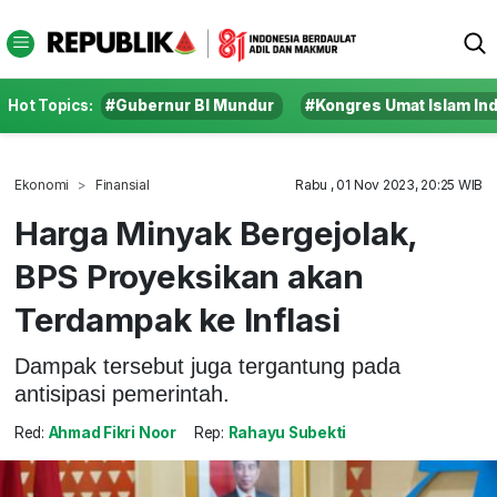
Hot Topics:
#Gubernur BI Mundur
#Kongres Umat Islam In
Ekonomi
Finansial
Rabu , 01 Nov 2023, 20:25 WIB
Harga Minyak Bergejolak,
BPS Proyeksikan akan
Terdampak ke Inflasi
Dampak tersebut juga tergantung pada
antisipasi pemerintah.
Red:
Ahmad Fikri Noor
Rep:
Rahayu Subekti