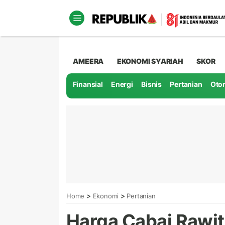
AMEERA
EKONOMI SYARIAH
SKOR
Finansial
Energi
Bisnis
Pertanian
Oto
>
>
Home
Ekonomi
Pertanian
Harga Cabai Rawi