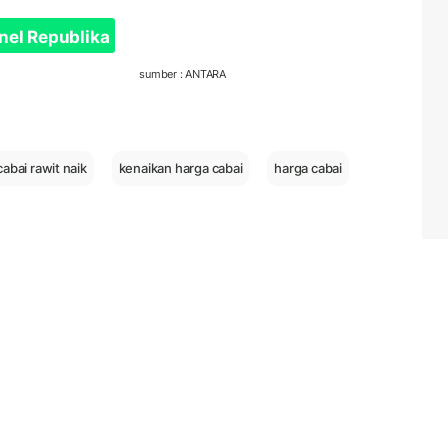
nel Republika
sumber : ANTARA
cabai rawit naik
kenaikan harga cabai
harga cabai