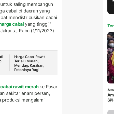
 untuk saling membangun
ga cabai di daerah yang
apat mendistribusikan cabai
harga cabai
yang tinggi,"
Ter
 Jakarta, Rabu (1/11/2023).
di
Harga Cabai Rawit
p
Terlalu Murah,
Mendag: Kasihan,
Petaninya Rugi
cabai rawit merah
ke Pasar
Juma
an sekitar enam persen,
Amr
a produksi mengalami
SPH