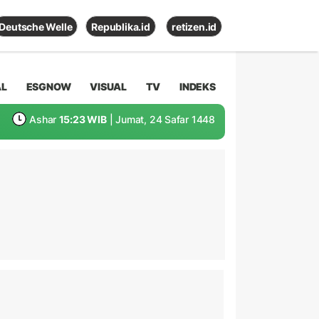
Deutsche Welle
Republika.id
retizen.id
AL
ESGNOW
VISUAL
TV
INDEKS
Ashar
15:23 WIB
| Jumat, 24 Safar 1448