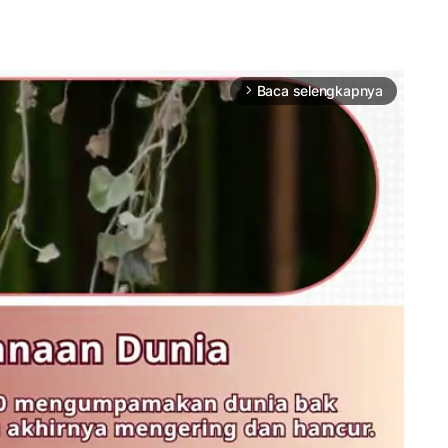
Baca selengkapnya
arrow_forward_ios