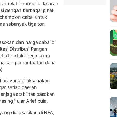
h relatif normal di kisaran
asi dengan berbagai pihak
champion cabai untuk
me sebanyak tiga ton
pasokan dan harga cabai di
tasi Distribusi Pangan
fisit melalui kerja sama
malkan pemanfaatan dana
).
flasi yang dilaksanakan
ar setiap daerah
njaga stabilitas pasokan
ing," ujar Arief pula.
 yang dialokasikan di NFA,