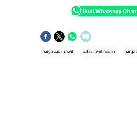
Ikuti Whatsapp Chan
harga cabai rawit
cabai rawit merah
harga 