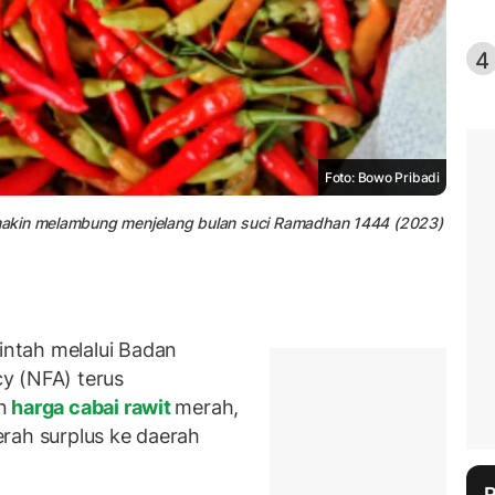
4
Foto: Bowo Pribadi
makin melambung menjelang bulan suci Ramadhan 1444 (2023)
ntah melalui Badan
y (NFA) terus
n
harga cabai rawit
merah,
rah surplus ke daerah