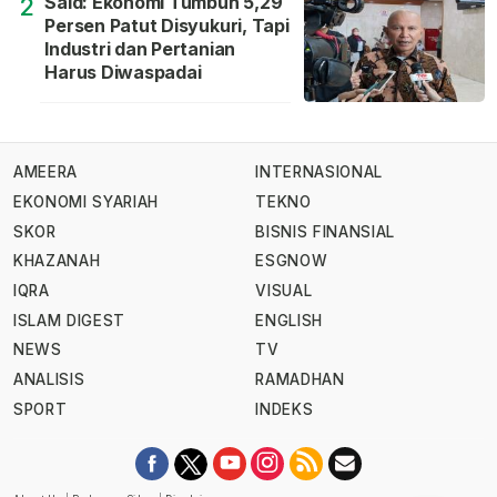
Said: Ekonomi Tumbuh 5,29
2
Persen Patut Disyukuri, Tapi
Industri dan Pertanian
Harus Diwaspadai
AMEERA
INTERNASIONAL
EKONOMI SYARIAH
TEKNO
SKOR
BISNIS FINANSIAL
KHAZANAH
ESGNOW
IQRA
VISUAL
ISLAM DIGEST
ENGLISH
NEWS
TV
ANALISIS
RAMADHAN
SPORT
INDEKS