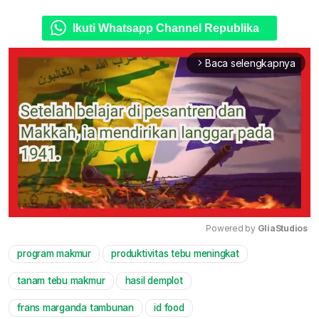
Ikuti Whatsapp Channel Republika
Baca selengkapnya
arrow_forward_ios
Powered by 
GliaStudios
program makmur
produktivitas tebu meningkat
Mute
tanam tebu makmur
hasil demplot
frans marganda tambunan
id food