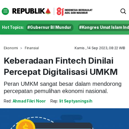
Hot Topics:
#Gubernur BI Mundur
#Kongres Umat Islam In
Ekonomi
Finansial
Kamis , 14 Sep 2023, 08:22 WIB
Keberadaan Fintech Dinilai
Percepat Digitalisasi UMKM
Peran UMKM sangat besar dalam mendorong
percepatan pemulihan ekonomi nasional.
Red:
Ahmad Fikri Noor
Rep:
Iit Septyaningsih