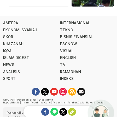
AMEERA
INTERNASIONAL
EKONOMI SYARIAH
TEKNO
SKOR
BISNIS FINANSIAL
KHAZANAH
ESGNOW
IQRA
VISUAL
ISLAM DIGEST
ENGLISH
NEWS
TV
ANALISIS
RAMADHAN
SPORT
INDEKS
About Us
|
Pedoman Siber
|
Disclaimer
Republika.id
|
Ihram.republika.co.id
|
Retizen.id
|
Rejabar.co.id
|
Rejogja.co.id
|
Republika telah diverifikasi oleh Dewan Pers