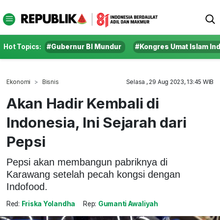
Hot Topics:
#Gubernur BI Mundur
#Kongres Umat Islam In
Ekonomi
Bisnis
Selasa , 29 Aug 2023, 13:45 WIB
Akan Hadir Kembali di
Indonesia, Ini Sejarah dari
Pepsi
Pepsi akan membangun pabriknya di
Karawang setelah pecah kongsi dengan
Indofood.
Red:
Friska Yolandha
Rep:
Gumanti Awaliyah