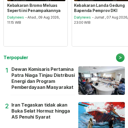
Kebakaran Bromo Meluas
Kebakaran Landa Gedung
Seperti ini Penampakannya
Bapenda Pemprov DKI
Dailynews
- Ahad , 09 Aug 2026,
Dailynews
- Jumat , 07 Aug 2026
11:15 WIB
23:00 WIB
>
Terpopuler
Dewan Komisaris Pertamina
1
Patra Niaga Tinjau Distribusi
Energi dan Program
Pemberdayaan Masyarakat
Iran Tegaskan tidak akan
2
Buka Selat Hormuz hingga
AS Penuhi Syarat