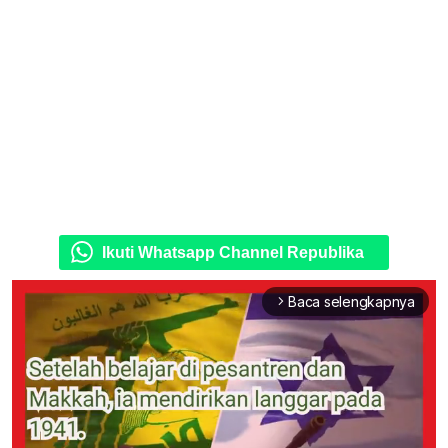
Ikuti Whatsapp Channel Republika
Baca selengkapnya
arrow_forward_ios