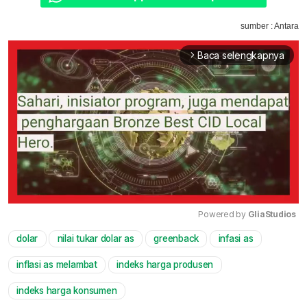
sumber : Antara
Baca selengkapnya
arrow_forward_ios
Powered by 
GliaStudios
dolar
nilai tukar dolar as
greenback
infasi as
Mute
inflasi as melambat
indeks harga produsen
indeks harga konsumen