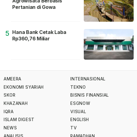
Agrowisata Berbasis
Pertanian di Gowa
Hana Bank Cetak Laba
5
Rp360,76 Miliar
AMEERA
INTERNASIONAL
EKONOMI SYARIAH
TEKNO
SKOR
BISNIS FINANSIAL
KHAZANAH
ESGNOW
IQRA
VISUAL
ISLAM DIGEST
ENGLISH
NEWS
TV
ANALISIS
RAMADHAN