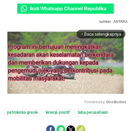
Ikuti Whatsapp Channel Republika
sumber : ANTARA
Baca selengkapnya
arrow_forward_ios
Powered by 
GliaStudios
petrokimia gresik
kinerja positif
laba perusahaan
Mute