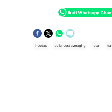
Ikuti Whatsapp Chan
indodax
dollar cost averaging
dca
har