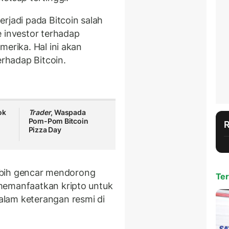
rjadi pada Bitcoin salah
e investor terhadap
merika. Hal ini akan
rhadap Bitcoin.
ok
Trader
, Waspada
Pom-Pom Bitcoin
Pizza Day
 lebih gencar mendorong
Ter
memanfaatkan kripto untuk
lam keterangan resmi di