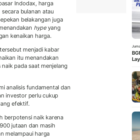
 pasar Indodax, harga
n secara bulanan atau
sepekan belakangan juga
ng menandakan
hype
yang
gan kenaikan harga.
Juma
tersebut menjadi kabar
BG
enaikan itu menandakan
La
 naik pada saat menjelang
ami analisis fundamental dan
an investor perlu cukup
ng efektif.
ih berpotensi naik karena
 900 jutaan dan masih
an melampaui harga