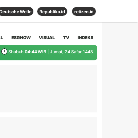
Deutsche Welle
Republika.id
retizen.id
AL
ESGNOW
VISUAL
TV
INDEKS
Shubuh
04:44 WIB
| Jumat, 24 Safar 1448