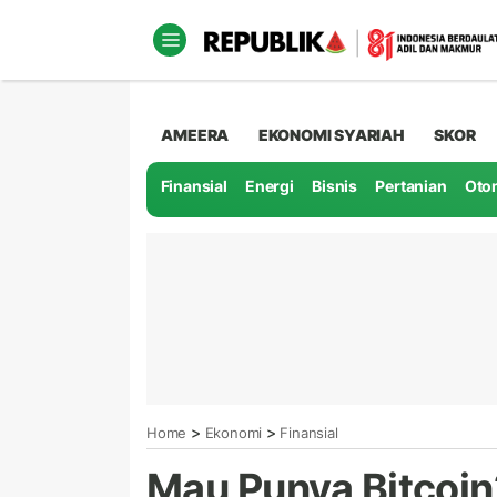
AMEERA
EKONOMI SYARIAH
SKOR
Finansial
Energi
Bisnis
Pertanian
Oto
>
>
Home
Ekonomi
Finansial
Mau Punya Bitcoin?