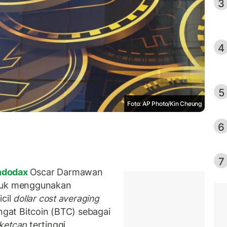
3
4
5
Foto: AP Photo/Kin Cheung
6
7
ndodax
Oscar Darmawan
ntuk menggunakan
icil
dollar cost averaging
ingat Bitcoin (BTC) sebagai
ketcap
tertinggi.