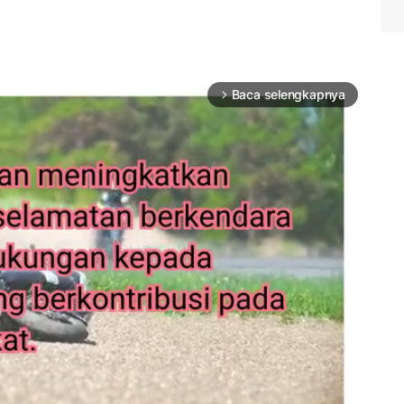
Baca selengkapnya
arrow_forward_ios