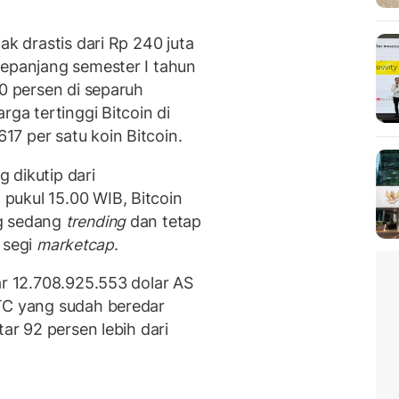
ak drastis dari Rp 240 juta
sepanjang semester I tahun
50 persen di separuh
rga tertinggi Bitcoin di
7 per satu koin Bitcoin.
 dikutip dari
pukul 15.00 WIB, Bitcoin
ng sedang
trending
dan tetap
i segi
marketcap
.
r 12.708.925.553 dolar AS
BTC yang sudah beredar
tar 92 persen lebih dari