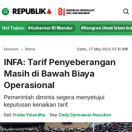
Hot Topics:
#Gubernur BI Mundur
#Kongres Umat Islam In
Ekonomi
Bisnis
Sabtu , 27 May 2023, 02:10 WIB
INFA: Tarif Penyeberangan
Masih di Bawah Biaya
Operasional
Pemerintah diminta segera menyetujui
keputusan kenaikan tarif.
Red:
Friska Yolandha
Rep:
Dedy Darmawan Nasution