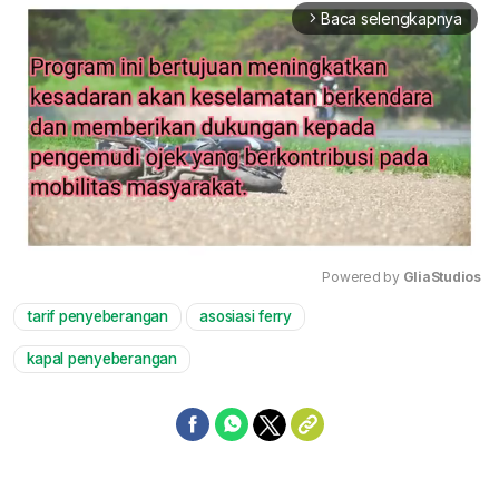
Baca selengkapnya
arrow_forward_ios
Powered by 
GliaStudios
tarif penyeberangan
asosiasi ferry
Mute
kapal penyeberangan