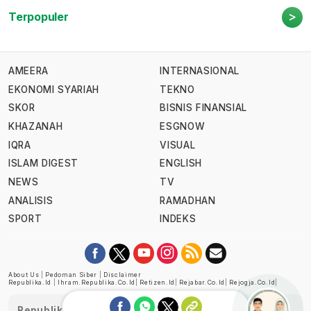
>
Terpopuler
AMEERA
INTERNASIONAL
EKONOMI SYARIAH
TEKNO
SKOR
BISNIS FINANSIAL
KHAZANAH
ESGNOW
IQRA
VISUAL
ISLAM DIGEST
ENGLISH
NEWS
TV
ANALISIS
RAMADHAN
SPORT
INDEKS
About Us
|
Pedoman Siber
|
Disclaimer
Republika.id
|
Ihram.republika.co.id
|
Retizen.id
|
Rejabar.co.id
|
Rejogja.co.id
|
Republika telah diverifikasi oleh Dewan Pers