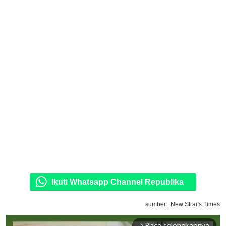
Ikuti Whatsapp Channel Republika
sumber : New Straits Times
Baca selengkapnya
arrow_forward_ios