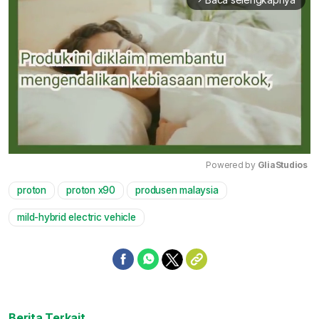
Powered by 
GliaStudios
proton
proton x90
produsen malaysia
Mute
mild-hybrid electric vehicle
Berita Terkait