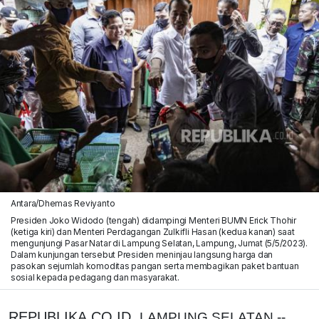
Antara/Dhemas Reviyanto
Presiden Joko Widodo (tengah) didampingi Menteri BUMN Erick Thohir
(ketiga kiri) dan Menteri Perdagangan Zulkifli Hasan (kedua kanan) saat
mengunjungi Pasar Natar di Lampung Selatan, Lampung, Jumat (5/5/2023).
Dalam kunjungan tersebut Presiden meninjau langsung harga dan
pasokan sejumlah komoditas pangan serta membagikan paket bantuan
sosial kepada pedagang dan masyarakat.
REPUBLIKA.CO.ID,
LAMPUNG SELATAN --