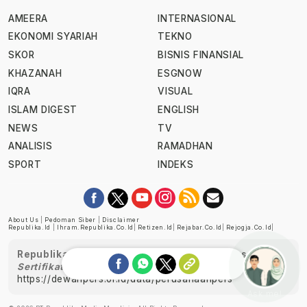
AMEERA
INTERNASIONAL
EKONOMI SYARIAH
TEKNO
SKOR
BISNIS FINANSIAL
KHAZANAH
ESGNOW
IQRA
VISUAL
ISLAM DIGEST
ENGLISH
NEWS
TV
ANALISIS
RAMADHAN
SPORT
INDEKS
About Us
|
Pedoman Siber
|
Disclaimer
Republika.id
|
Ihram.republika.co.id
|
Retizen.id
|
Rejabar.co.id
|
Rejogja.co.id
|
Republika telah diverifikasi oleh Dewan Pers
Sertifikat Nomor 1058/DP-Verifikasi/K/XII/2022
https://dewanpers.or.id/data/perusahaanpers
Ask me!