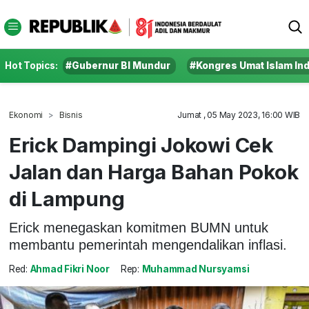
Hot Topics:
#Gubernur BI Mundur
#Kongres Umat Islam In
Ekonomi
Bisnis
Jumat , 05 May 2023, 16:00 WIB
Erick Dampingi Jokowi Cek
Jalan dan Harga Bahan Pokok
di Lampung
Erick menegaskan komitmen BUMN untuk
membantu pemerintah mengendalikan inflasi.
Red:
Ahmad Fikri Noor
Rep:
Muhammad Nursyamsi