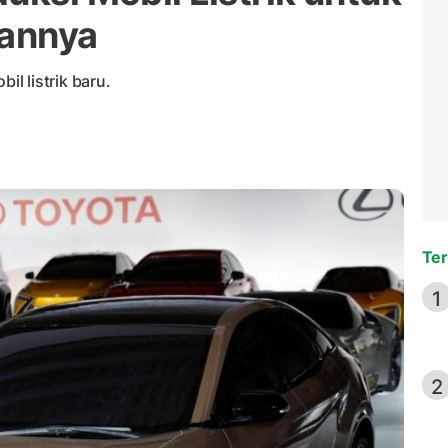
lannya
l listrik baru.
Ter
1
2