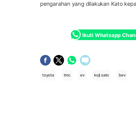
pengarahan yang dilakukan Kato kepa
Ikuti Whatsapp Chan
toyota
tmc
ev
koji sato
bev