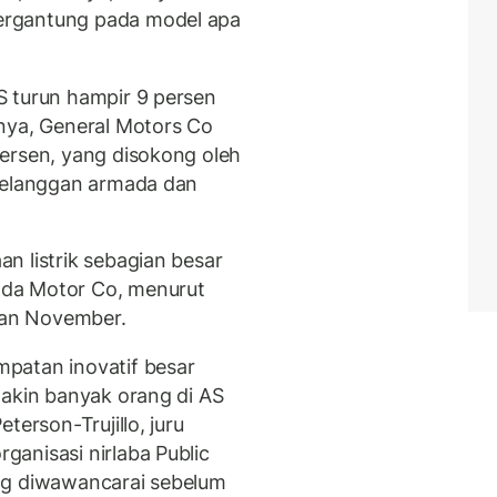
ergantung pada model apa
S turun hampir 9 persen
nya, General Motors Co
ersen, yang disokong oleh
 pelanggan armada dan
n listrik sebagian besar
da Motor Co, menurut
ulan November.
patan inovatif besar
makin banyak orang di AS
terson-Trujillo, juru
anisasi nirlaba Public
ng diwawancarai sebelum