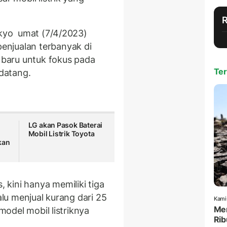
okyo umat (7/4/2023)
njualan terbanyak di
s baru untuk fokus pada
Ter
ndatang.
LG akan Pasok Baterai
Mobil Listrik Toyota
kan
kini hanya memiliki tiga
alu menjual kurang dari 25
Kami
Men
 model mobil listriknya
Rib