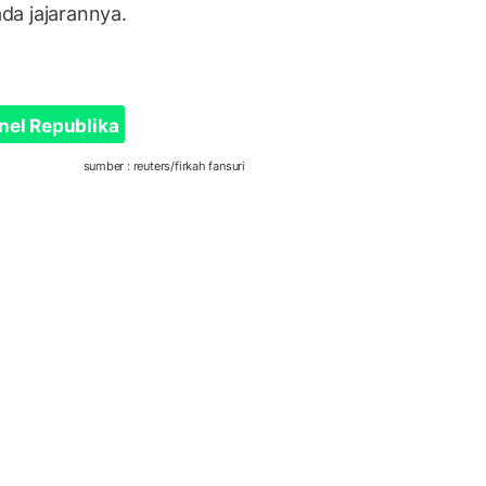
da jajarannya.
nel Republika
sumber : reuters/firkah fansuri