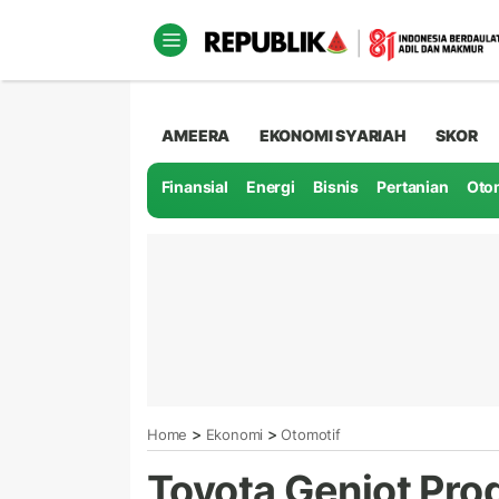
AMEERA
EKONOMI SYARIAH
SKOR
Finansial
Energi
Bisnis
Pertanian
Oto
>
>
Home
Ekonomi
Otomotif
Toyota Genjot Prod