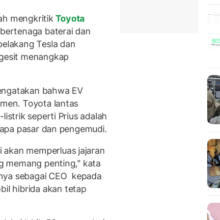
ah mengkritik
Toyota
ertenaga baterai dan
belakang Tesla dan
 gesit menangkap
mengatakan bahwa EV
umen. Toyota lantas
istrik seperti Prius adalah
berapa pasar dan pengemudi.
 akan memperluas jajaran
ang memang penting," kata
anya sebagai CEO kepada
 hibrida akan tetap