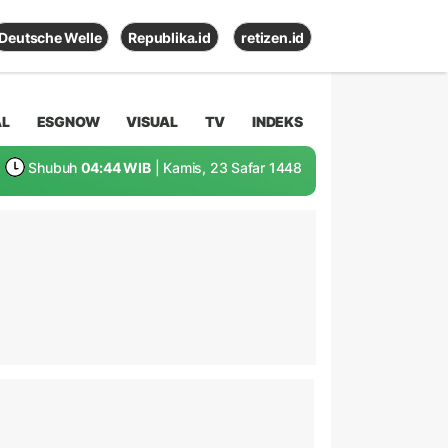
Deutsche Welle
Republika.id
retizen.id
AL
ESGNOW
VISUAL
TV
INDEKS
Shubuh
04:44 WIB
| Kamis, 23 Safar 1448