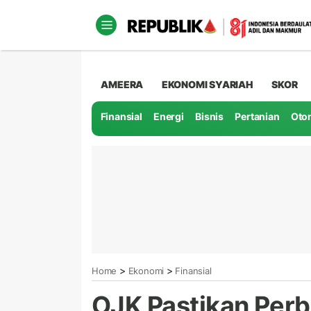
AMEERA
EKONOMI SYARIAH
SKOR
Finansial
Energi
Bisnis
Pertanian
Oto
>
>
Home
Ekonomi
Finansial
OJK Pastikan Perb