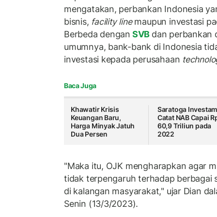
mengatakan, perbankan Indonesia yan
bisnis,
facility line
maupun investasi pad
Berbeda dengan
SVB
dan perbankan d
umumnya, bank-bank di Indonesia tid
investasi kepada perusahaan
technolo
Baca Juga
Khawatir Krisis
Saratoga Investa
Keuangan Baru,
Catat NAB Capai R
Harga Minyak Jatuh
60,9 Triliun pada
Dua Persen
2022
"Maka itu, OJK mengharapkan agar ma
tidak terpengaruh terhadap berbagai
di kalangan masyarakat," ujar Dian da
Senin (13/3/2023).