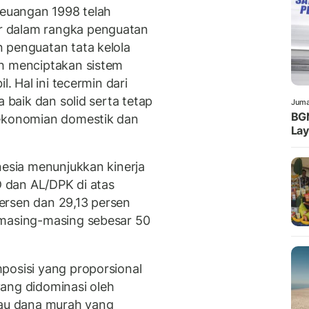
keuangan 1998 telah
r dalam rangka penguatan
 penguatan tata kelola
ah menciptakan sistem
l. Hal ini tecermin dari
a baik dan solid serta tetap
Juma
BG
rekonomian domestik dan
La
nesia menunjukkan kinerja
D dan AL/DPK di atas
ersen dan 29,13 persen
 masing-masing sebesar 50
posisi yang proporsional
ang didominasi oleh
au dana murah yang