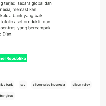
terjadi secara global dan
onesia, memastikan
kelola bank yang baik
tofolio aset produktif dan
onsentrasi yang berdampak
p Dian.
nel Republika
alley bank
svb
silicon valley indonesia
silicon valley
 bangkrut