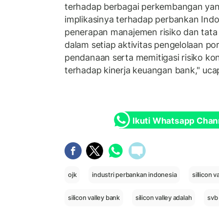
terhadap berbagai perkembangan yang 
implikasinya terhadap perbankan Ind
penerapan manajemen risiko dan tata 
dalam setiap aktivitas pengelolaan por
pendanaan serta memitigasi risiko k
terhadap kinerja keuangan bank," uca
Ikuti Whatsapp Chan
ojk
industri perbankan indonesia
sillicon v
silicon valley bank
silicon valley adalah
svb