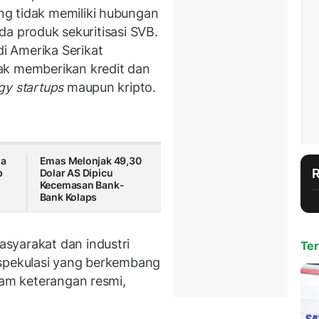
g tidak memiliki hubungan
a produk sekuritisasi SVB.
i Amerika Serikat
ak memberikan kredit dan
gy startups
maupun kripto.
ma
Emas Melonjak 49,30
p
Dolar AS Dipicu
Kecemasan Bank-
Bank Kolaps
syarakat dan industri
Ter
 spekulasi yang berkembang
lam keterangan resmi,