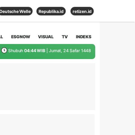
Deutsche Welle
Republika.id
retizen.id
AL
ESGNOW
VISUAL
TV
INDEKS
Shubuh
04:44 WIB
| Jumat, 24 Safar 1448