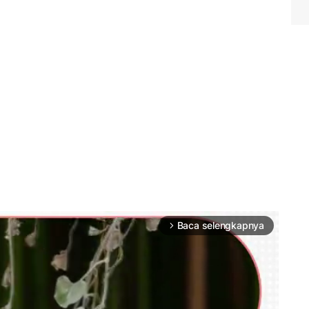
Baca selengkapnya
arrow_forward_ios