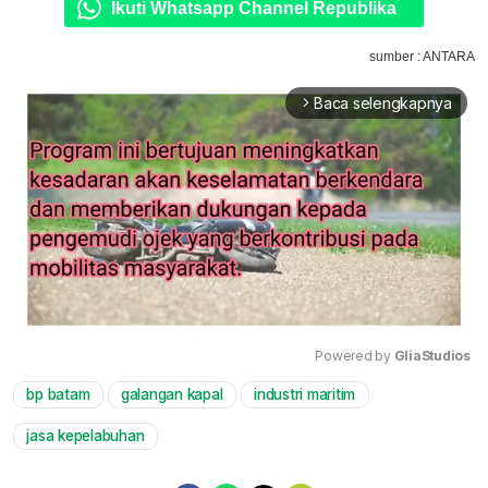
Ikuti Whatsapp Channel Republika
sumber : ANTARA
Baca selengkapnya
arrow_forward_ios
Powered by 
GliaStudios
bp batam
galangan kapal
industri maritim
Mute
jasa kepelabuhan