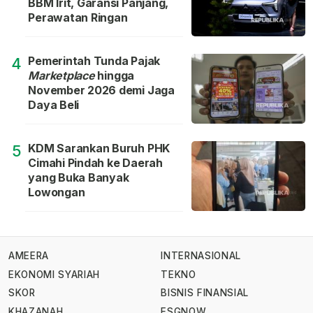
BBM Irit, Garansi Panjang,
Perawatan Ringan
Pemerintah Tunda Pajak
4
Marketplace
hingga
November 2026 demi Jaga
Daya Beli
KDM Sarankan Buruh PHK
5
Cimahi Pindah ke Daerah
yang Buka Banyak
Lowongan
AMEERA
INTERNASIONAL
EKONOMI SYARIAH
TEKNO
SKOR
BISNIS FINANSIAL
KHAZANAH
ESGNOW